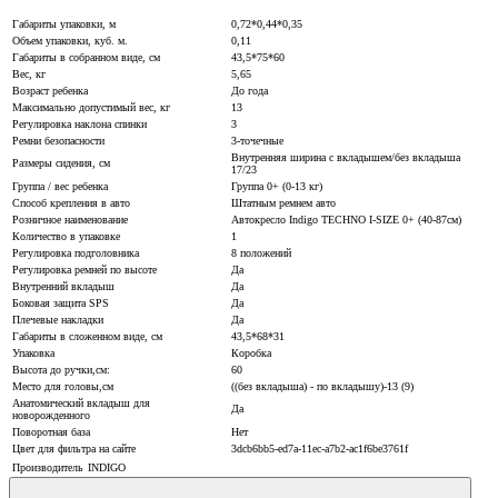
Габариты упаковки, м
0,72*0,44*0,35
Объем упаковки, куб. м.
0,11
Габариты в собранном виде, см
43,5*75*60
Вес, кг
5,65
Возраст ребенка
До года
Максимально допустимый вес, кг
13
Регулировка наклона спинки
3
Ремни безопасности
3-точечные
Внутренняя ширина с вкладышем/без вкладыша
Размеры сидения, см
17/23
Группа / вес ребенка
Группа 0+ (0-13 кг)
Способ крепления в авто
Штатным ремнем авто
Розничное наименование
Автокресло Indigo TECHNO I-SIZE 0+ (40-87см)
Количество в упаковке
1
Регулировка подголовника
8 положений
Регулировка ремней по высоте
Да
Внутренний вкладыш
Да
Боковая защита SPS
Да
Плечевые накладки
Да
Габариты в сложенном виде, см
43,5*68*31
Упаковка
Коробка
Высота до ручки,см:
60
Место для головы,см
((без вкладыша) - по вкладышу)-13 (9)
Анатомический вкладыш для
Да
новорожденного
Поворотная база
Нет
Цвет для фильтра на сайте
3dcb6bb5-ed7a-11ec-a7b2-ac1f6be3761f
Производитель
INDIGO