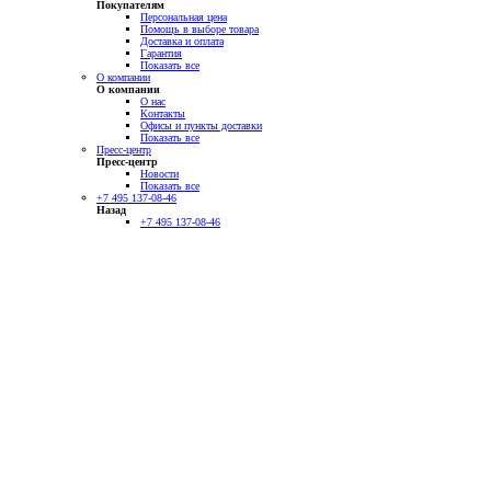
Покупателям
Персональная цена
Помощь в выборе товара
Доставка и оплата
Гарантия
Показать все
О компании
О компании
О нас
Контакты
Офисы и пункты доставки
Показать все
Пресс-центр
Пресс-центр
Новости
Показать все
+7 495 137-08-46
Назад
+7 495 137-08-46