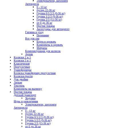
Электрокачели, шезлонги
Автокресла
0 - 13 кг
бустер 22-36 кг
Группа 0/1/2/3 (0-36 кг)
Группа 1/2/3 (9-36 кг)
Группа 2/3 (15-36 кг)
от 0 до 36 кг
Прочие товары
Аксессуары для автокресел
Гигиена и уход
Пеленание
Все для сна
Борта в кровать
Комплекты в кровать
Матрасы
Комплектующие для колясок
Архив
Коляски 2 в 1
Коляски 3 в 1
Классические
Прогулочные
Трансформеры
Коляска трансформер прогулочная
Коляски-трости
Для двойни
Легкие
Текстиль
Комплекты на выписку
Прочие товары
Детский транспорт
Ходунки
Игры и развлечения
Электрокачели, шезлонги
Автокресла
0 - 13 кг
бустер 22-36 кг
Группа 0/1/2/3 (0-36 кг)
Группа 1/2/3 (9-36 кг)
Группа 2/3 (15-36 кг)
от 0 до 36 кг