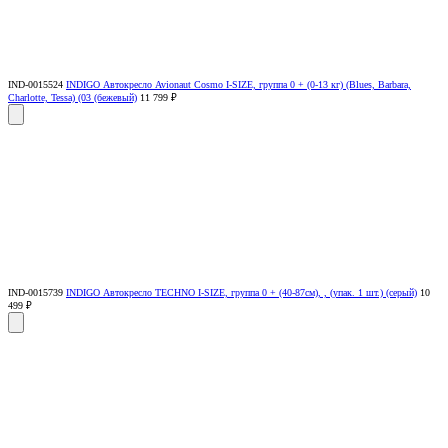
IND-0015524
INDIGO Автокресло Avionaut Cosmo I-SIZE, группа 0 + (0-13 кг) (Blues, Barbara,
Charlotte, Tessa) (03 (бежевый)
11 799 ₽
IND-0015739
INDIGO Автокресло TECHNO I-SIZE, группа 0 + (40-87см), , (упак. 1 шт.) (серый)
10
499 ₽