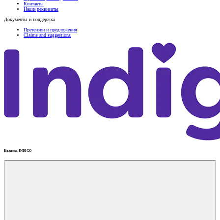
Контакты
Наши реквизиты
Документы и поддержка
Претензии и предложения
Claims and suggestions
Коляска INDIGO