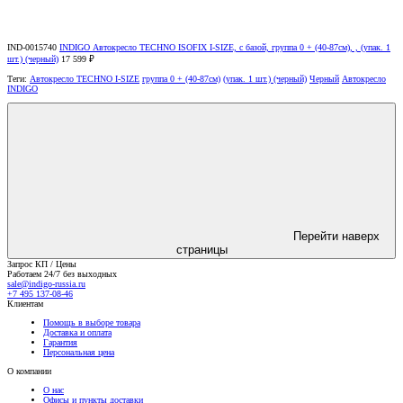
IND-0015740
INDIGO Автокресло TECHNO ISOFIX I-SIZE, с базой, группа 0 + (40-87см), , (упак. 1
шт.) (черный)
17 599 ₽
Теги:
Автокресло TECHNO I-SIZE
группа 0 + (40-87см)
(упак. 1 шт.) (черный)
Черный
Автокресло
INDIGO
Перейти наверх
страницы
Запрос КП / Цены
Работаем 24/7 без выходных
sale@indigo-russia.ru
+7 495 137-08-46
Клиентам
Помощь в выборе товара
Доставка и оплата
Гарантия
Персональная цена
О компании
О нас
Офисы и пункты доставки