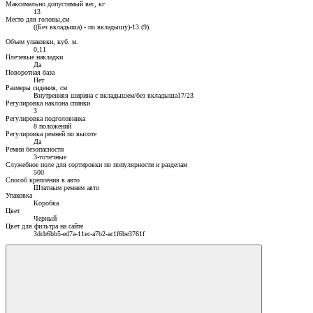
Максимально допустимый вес, кг
13
Место для головы,см
((Без вкладыша) - по вкладышу)-13 (9)
Объем упаковки, куб. м.
0,11
Плечевые накладки
Да
Поворотная база
Нет
Размеры сидения, см
Внутренняя ширина с вкладышем/без вкладыша17/23
Регулировка наклона спинки
3
Регулировка подголовника
8 положений
Регулировка ремней по высоте
Да
Ремни безопасности
3-точечные
Служебное поле для сортировки по популярности и разделам
500
Способ крепления в авто
Штатным ремнем авто
Упаковка
Коробка
Цвет
Черный
Цвет для фильтра на сайте
3dcb6bb5-ed7a-11ec-a7b2-ac1f6be3761f