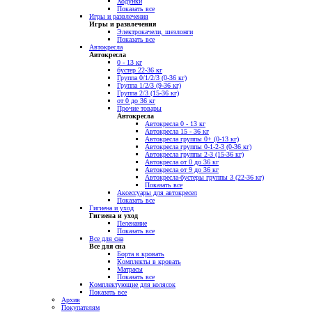
Ходунки
Показать все
Игры и развлечения
Игры и развлечения
Электрокачели, шезлонги
Показать все
Автокресла
Автокресла
0 - 13 кг
бустер 22-36 кг
Группа 0/1/2/3 (0-36 кг)
Группа 1/2/3 (9-36 кг)
Группа 2/3 (15-36 кг)
от 0 до 36 кг
Прочие товары
Автокресла
Автокресла 0 - 13 кг
Автокресла 15 - 36 кг
Автокресла группы 0+ (0-13 кг)
Автокресла группы 0-1-2-3 (0-36 кг)
Автокресла группы 2-3 (15-36 кг)
Автокресла от 0 до 36 кг
Автокресла от 9 до 36 кг
Автокресла-бустеры группы 3 (22-36 кг)
Показать все
Аксессуары для автокресел
Показать все
Гигиена и уход
Гигиена и уход
Пеленание
Показать все
Все для сна
Все для сна
Борта в кровать
Комплекты в кровать
Матрасы
Показать все
Комплектующие для колясок
Показать все
Архив
Покупателям