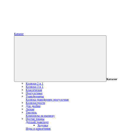
Каталог
Каталог
Коляски 2 в 1
Коляски 3 в 1
Классические
Прогулочные
Трансформеры
Коляска трансформер прогулочная
Коляски-трости
Для двойни
Легкие
Текстиль
Комплекты на выписку
Прочие товары
Детский транспорт
Ходунки
Игры и развлечения