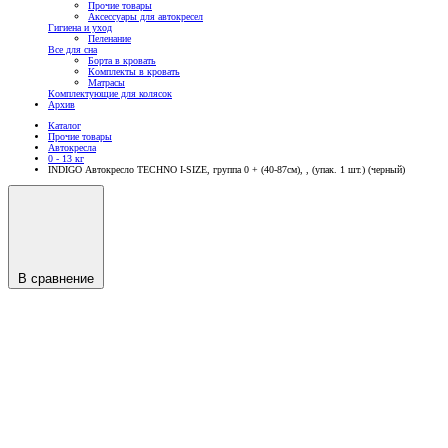
Прочие товары
Аксессуары для автокресел
Гигиена и уход
Пеленание
Все для сна
Борта в кровать
Комплекты в кровать
Матрасы
Комплектующие для колясок
Архив
Каталог
Прочие товары
Автокресла
0 - 13 кг
INDIGO Автокресло TECHNO I-SIZE, группа 0 + (40-87см), , (упак. 1 шт.) (черный)
В сравнение