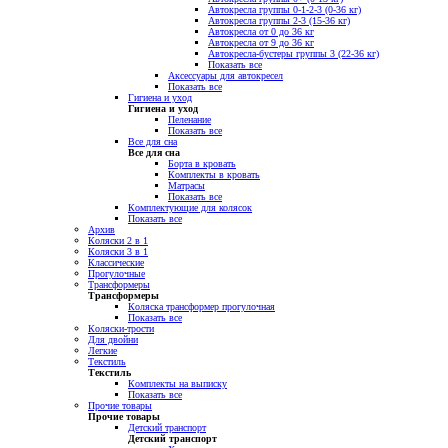
Автокресла группы 0-1-2-3 (0-36 кг)
Автокресла группы 2-3 (15-36 кг)
Автокресла от 0 до 36 кг
Автокресла от 9 до 36 кг
Автокресла-бустеры группы 3 (22-36 кг)
Показать все
Аксессуары для автокресел
Показать все
Гигиена и уход
Гигиена и уход
Пеленание
Показать все
Все для сна
Все для сна
Борта в кровать
Комплекты в кровать
Матрасы
Показать все
Комплектующие для колясок
Показать все
Архив
Коляски 2 в 1
Коляски 3 в 1
Классические
Прогулочные
Трансформеры
Трансформеры
Коляска трансформер прогулочная
Показать все
Коляски-трости
Для двойни
Легкие
Текстиль
Текстиль
Комплекты на выписку
Показать все
Прочие товары
Прочие товары
Детский транспорт
Детский транспорт