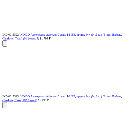
IND-0015522
INDIGO Автокресло Avionaut Cosmo I-SIZE, группа 0 + (0-13 кг) (Blues, Barbara,
Charlotte, Tessa) (01 (черный)
11 799 ₽
IND-0015523
INDIGO Автокресло Avionaut Cosmo I-SIZE, группа 0 + (0-13 кг) (Blues, Barbara,
Charlotte, Tessa) (02 (серый)
11 799 ₽