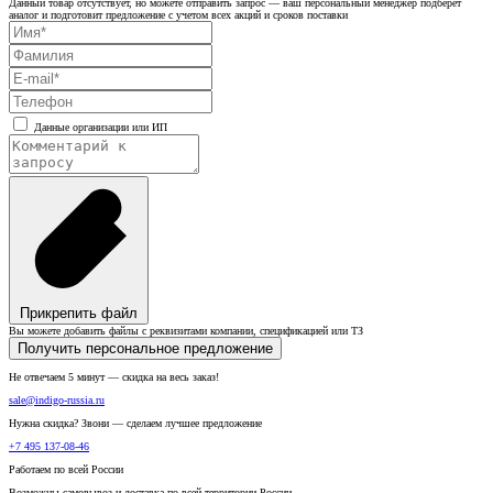
Данный товар отсутствует, но можете отправить запрос — ваш персональный менеджер подберет
аналог и подготовит предложение с учетом всех акций и сроков поставки
Данные организации или ИП
Прикрепить файл
Вы можете добавить файлы с реквизитами компании, спецификацией или ТЗ
Получить персональное предложение
Не отвечаем 5 минут — скидка на весь заказ!
sale@indigo-russia.ru
Нужна скидка? Звони — сделаем лучшее предложение
+7 495 137-08-46
Работаем по всей России
Возможны самовывоз и доставка по всей территории России