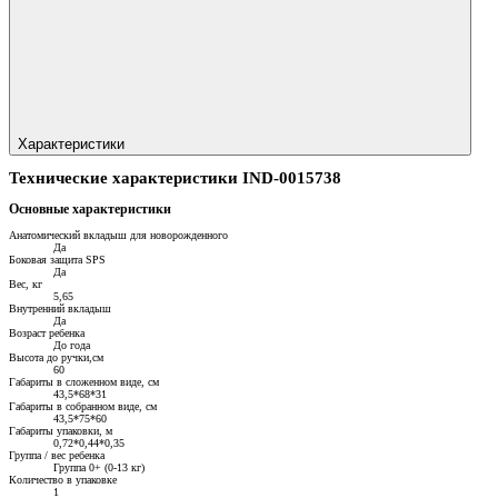
Характеристики
Технические характеристики IND-0015738
Основные характеристики
Анатомический вкладыш для новорожденного
Да
Боковая защита SPS
Да
Вес, кг
5,65
Внутренний вкладыш
Да
Возраст ребенка
До года
Высота до ручки,см
60
Габариты в сложенном виде, см
43,5*68*31
Габариты в собранном виде, см
43,5*75*60
Габариты упаковки, м
0,72*0,44*0,35
Группа / вес ребенка
Группа 0+ (0-13 кг)
Количество в упаковке
1