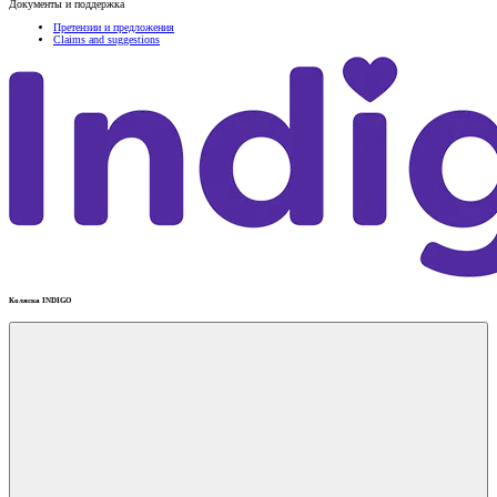
Документы и поддержка
Претензии и предложения
Claims and suggestions
Коляска INDIGO