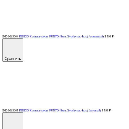
IND-0015064
INDIGO Коляска-трость PUNTO (8кол.(14см)(упак.4шт.) (оливковый)
5 599 ₽
Сравнить
IND-0015065
INDIGO Коляска-трость PUNTO (8кол.(14см)(упак.4шт.) (розовый)
5 599 ₽