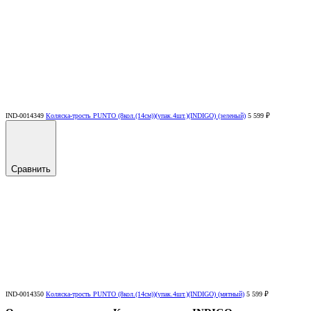
IND-0014349
Коляска-трость PUNTO (8кол.(14см))(упак.4шт.)(INDIGO) (зеленый)
5 599 ₽
Сравнить
IND-0014350
Коляска-трость PUNTO (8кол.(14см))(упак.4шт.)(INDIGO) (мятный)
5 599 ₽