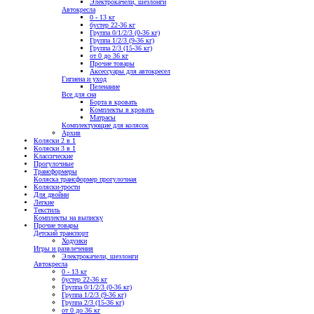
Электрокачели, шезлонги
Автокресла
0 - 13 кг
бустер 22-36 кг
Группа 0/1/2/3 (0-36 кг)
Группа 1/2/3 (9-36 кг)
Группа 2/3 (15-36 кг)
от 0 до 36 кг
Прочие товары
Аксессуары для автокресел
Гигиена и уход
Пеленание
Все для сна
Борта в кровать
Комплекты в кровать
Матрасы
Комплектующие для колясок
Архив
Коляски 2 в 1
Коляски 3 в 1
Классические
Прогулочные
Трансформеры
Коляска трансформер прогулочная
Коляски-трости
Для двойни
Легкие
Текстиль
Комплекты на выписку
Прочие товары
Детский транспорт
Ходунки
Игры и развлечения
Электрокачели, шезлонги
Автокресла
0 - 13 кг
бустер 22-36 кг
Группа 0/1/2/3 (0-36 кг)
Группа 1/2/3 (9-36 кг)
Группа 2/3 (15-36 кг)
от 0 до 36 кг