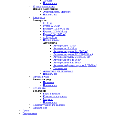
Ходунки
Показать все
Игры и развлечения
Игры и развлечения
Электрокачели, шезлонги
Показать все
Автокресла
Автокресла
0 - 13 кг
бустер 22-36 кг
Группа 0/1/2/3 (0-36 кг)
Группа 1/2/3 (9-36 кг)
Группа 2/3 (15-36 кг)
от 0 до 36 кг
Прочие товары
Автокресла
Автокресла 0 - 13 кг
Автокресла 15 - 36 кг
Автокресла группы 0+ (0-13 кг)
Автокресла группы 0-1-2-3 (0-36 кг)
Автокресла группы 2-3 (15-36 кг)
Автокресла от 0 до 36 кг
Автокресла от 9 до 36 кг
Автокресла-бустеры группы 3 (22-36 кг)
Показать все
Аксессуары для автокресел
Показать все
Гигиена и уход
Гигиена и уход
Пеленание
Показать все
Все для сна
Все для сна
Борта в кровать
Комплекты в кровать
Матрасы
Показать все
Комплектующие для колясок
Показать все
Архив
Покупателям