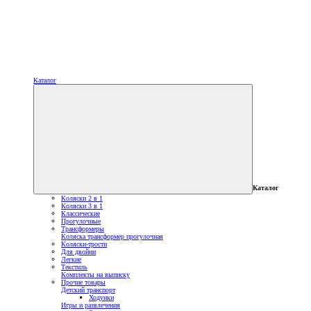
Каталог
Каталог
Коляски 2 в 1
Коляски 3 в 1
Классические
Прогулочные
Трансформеры
Коляска трансформер прогулочная
Коляски-трости
Для двойни
Легкие
Текстиль
Комплекты на выписку
Прочие товары
Детский транспорт
Ходунки
Игры и развлечения