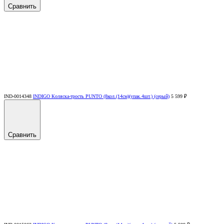
Сравнить
IND-0014348
INDIGO Коляска-трость PUNTO (8кол.(14см)(упак.4шт.) (серый)
5 599 ₽
Сравнить