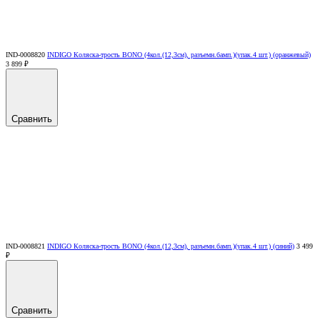
IND-0008820
INDIGO Коляска-трость BONO (4кол.(12,3см), разъемн.бамп.)(упак.4 шт.) (оранжевый)
3 899 ₽
Сравнить
IND-0008821
INDIGO Коляска-трость BONO (4кол.(12,3см), разъемн.бамп.)(упак.4 шт.) (синий)
3 499
₽
Сравнить