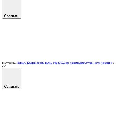
Сравнить
IND-0008823
INDIGO Коляска-трость BONO (4кол.(12,3см), разъемн.бамп.)(упак.4 шт.) (бежевый)
3
499 ₽
Сравнить