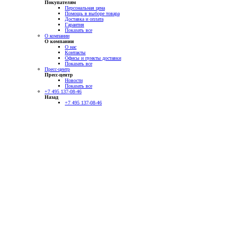
Покупателям
Персональная цена
Помощь в выборе товара
Доставка и оплата
Гарантия
Показать все
О компании
О компании
О нас
Контакты
Офисы и пункты доставки
Показать все
Пресс-центр
Пресс-центр
Новости
Показать все
+7 495 137-08-46
Назад
+7 495 137-08-46