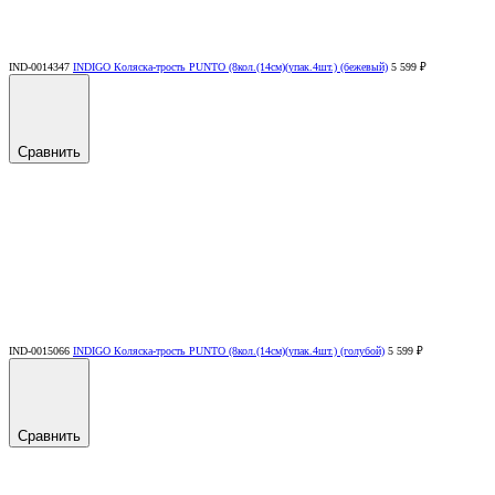
IND-0014347
INDIGO Коляска-трость PUNTO (8кол.(14см)(упак.4шт.) (бежевый)
5 599 ₽
Сравнить
IND-0015066
INDIGO Коляска-трость PUNTO (8кол.(14см)(упак.4шт.) (голубой)
5 599 ₽
Сравнить