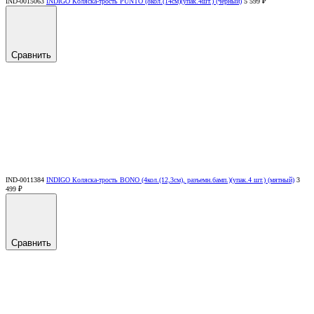
IND-0015063
INDIGO Коляска-трость PUNTO (8кол.(14см)(упак.4шт.) (черный)
5 599 ₽
Сравнить
IND-0011384
INDIGO Коляска-трость BONO (4кол.(12,3см), разъемн.бамп.)(упак.4 шт.) (мятный)
3
499 ₽
Сравнить