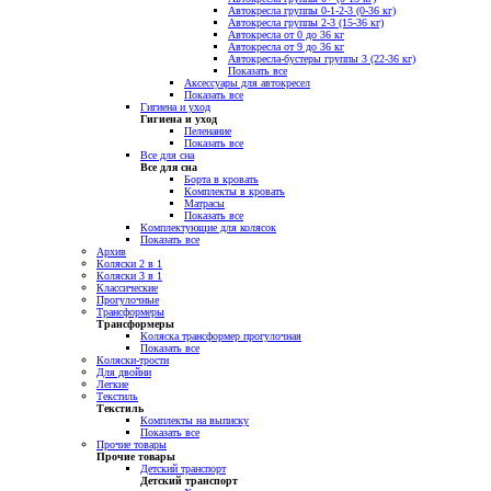
Автокресла группы 0-1-2-3 (0-36 кг)
Автокресла группы 2-3 (15-36 кг)
Автокресла от 0 до 36 кг
Автокресла от 9 до 36 кг
Автокресла-бустеры группы 3 (22-36 кг)
Показать все
Аксессуары для автокресел
Показать все
Гигиена и уход
Гигиена и уход
Пеленание
Показать все
Все для сна
Все для сна
Борта в кровать
Комплекты в кровать
Матрасы
Показать все
Комплектующие для колясок
Показать все
Архив
Коляски 2 в 1
Коляски 3 в 1
Классические
Прогулочные
Трансформеры
Трансформеры
Коляска трансформер прогулочная
Показать все
Коляски-трости
Для двойни
Легкие
Текстиль
Текстиль
Комплекты на выписку
Показать все
Прочие товары
Прочие товары
Детский транспорт
Детский транспорт