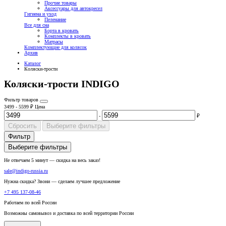
Прочие товары
Аксессуары для автокресел
Гигиена и уход
Пеленание
Все для сна
Борта в кровать
Комплекты в кровать
Матрасы
Комплектующие для колясок
Архив
Каталог
Коляски-трости
Коляски-трости INDIGO
Фильтр товаров
3499
-
5599
₽
Цена
-
₽
Сбросить
Выберите фильтры
Фильтр
Выберите фильтры
Не отвечаем 5 минут — скидка на весь заказ!
sale@indigo-russia.ru
Нужна скидка? Звони — сделаем лучшее предложение
+7 495 137-08-46
Работаем по всей России
Возможны самовывоз и доставка по всей территории России