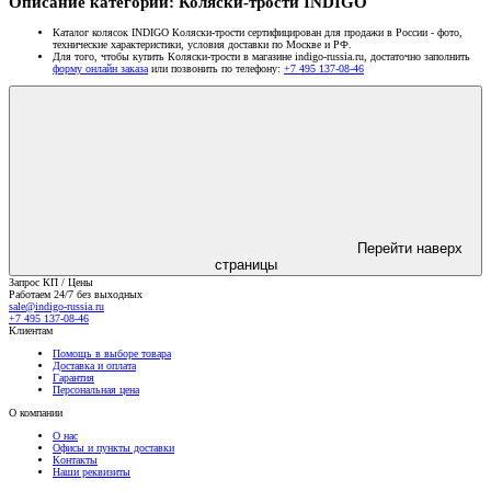
Описание категории: Коляски-трости INDIGO
Каталог колясок INDIGO Коляски-трости сертифицирован для продажи в России - фото,
технические характеристики, условия доставки по Москве и РФ.
Для того, чтобы купить Коляски-трости в магазине indigo-russia.ru, достаточно заполнить
форму онлайн заказа
или позвонить по телефону:
+7 495 137-08-46
Перейти наверх
страницы
Запрос КП / Цены
Работаем 24/7 без выходных
sale@indigo-russia.ru
+7 495 137-08-46
Клиентам
Помощь в выборе товара
Доставка и оплата
Гарантия
Персональная цена
О компании
О нас
Офисы и пункты доставки
Контакты
Наши реквизиты