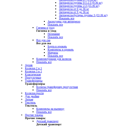
Автокресла группы 0-1-2-3 (0-36 кг)
Автокресла группы 2-3 (15-36 кг)
Автокресла от 0 до 36 кг
Автокресла от 9 до 36 кг
Автокресла-бустеры группы 3 (22-36 кг)
Показать все
Аксессуары для автокресел
Показать все
Гигиена и уход
Гигиена и уход
Пеленание
Показать все
Все для сна
Все для сна
Борта в кровать
Комплекты в кровать
Матрасы
Показать все
Комплектующие для колясок
Показать все
Архив
Коляски 2 в 1
Коляски 3 в 1
Классические
Прогулочные
Трансформеры
Трансформеры
Коляска трансформер прогулочная
Показать все
Коляски-трости
Для двойни
Легкие
Текстиль
Текстиль
Комплекты на выписку
Показать все
Прочие товары
Прочие товары
Детский транспорт
Детский транспорт