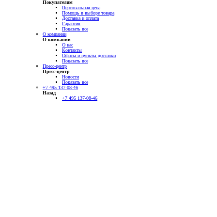
Покупателям
Персональная цена
Помощь в выборе товара
Доставка и оплата
Гарантия
Показать все
О компании
О компании
О нас
Контакты
Офисы и пункты доставки
Показать все
Пресс-центр
Пресс-центр
Новости
Показать все
+7 495 137-08-46
Назад
+7 495 137-08-46