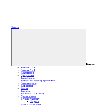
Каталог
Каталог
Коляски 2 в 1
Коляски 3 в 1
Классические
Прогулочные
Трансформеры
Коляска трансформер прогулочная
Коляски-трости
Для двойни
Легкие
Текстиль
Комплекты на выписку
Прочие товары
Детский транспорт
Ходунки
Игры и развлечения