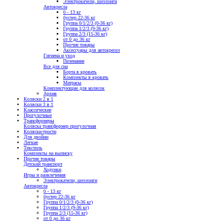
Электрокачели, шезлонги
Автокресла
0 - 13 кг
бустер 22-36 кг
Группа 0/1/2/3 (0-36 кг)
Группа 1/2/3 (9-36 кг)
Группа 2/3 (15-36 кг)
от 0 до 36 кг
Прочие товары
Аксессуары для автокресел
Гигиена и уход
Пеленание
Все для сна
Борта в кровать
Комплекты в кровать
Матрасы
Комплектующие для колясок
Архив
Коляски 2 в 1
Коляски 3 в 1
Классические
Прогулочные
Трансформеры
Коляска трансформер прогулочная
Коляски-трости
Для двойни
Легкие
Текстиль
Комплекты на выписку
Прочие товары
Детский транспорт
Ходунки
Игры и развлечения
Электрокачели, шезлонги
Автокресла
0 - 13 кг
бустер 22-36 кг
Группа 0/1/2/3 (0-36 кг)
Группа 1/2/3 (9-36 кг)
Группа 2/3 (15-36 кг)
от 0 до 36 кг