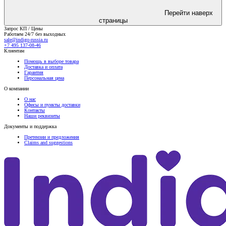
Перейти наверх
страницы
Запрос КП / Цены
Работаем 24/7 без выходных
sale@indigo-russia.ru
+7 495 137-08-46
Клиентам
Помощь в выборе товара
Доставка и оплата
Гарантия
Персональная цена
О компании
О нас
Офисы и пункты доставки
Контакты
Наши реквизиты
Документы и поддержка
Претензии и предложения
Claims and suggestions