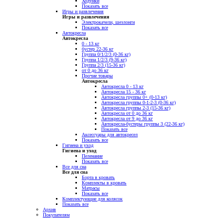
Ходунки
Показать все
Игры и развлечения
Игры и развлечения
Электрокачели, шезлонги
Показать все
Автокресла
Автокресла
0 - 13 кг
бустер 22-36 кг
Группа 0/1/2/3 (0-36 кг)
Группа 1/2/3 (9-36 кг)
Группа 2/3 (15-36 кг)
от 0 до 36 кг
Прочие товары
Автокресла
Автокресла 0 - 13 кг
Автокресла 15 - 36 кг
Автокресла группы 0+ (0-13 кг)
Автокресла группы 0-1-2-3 (0-36 кг)
Автокресла группы 2-3 (15-36 кг)
Автокресла от 0 до 36 кг
Автокресла от 9 до 36 кг
Автокресла-бустеры группы 3 (22-36 кг)
Показать все
Аксессуары для автокресел
Показать все
Гигиена и уход
Гигиена и уход
Пеленание
Показать все
Все для сна
Все для сна
Борта в кровать
Комплекты в кровать
Матрасы
Показать все
Комплектующие для колясок
Показать все
Архив
Покупателям