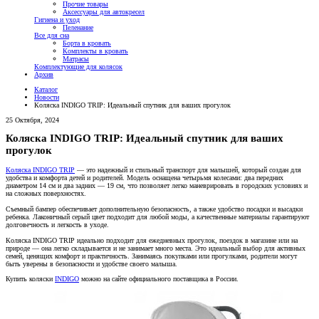
Прочие товары
Аксессуары для автокресел
Гигиена и уход
Пеленание
Все для сна
Борта в кровать
Комплекты в кровать
Матрасы
Комплектующие для колясок
Архив
Каталог
Новости
Коляска INDIGO TRIP: Идеальный спутник для ваших прогулок
25 Октября, 2024
Коляска INDIGO TRIP: Идеальный спутник для ваших
прогулок
Коляска INDIGO TRIP
— это надежный и стильный транспорт для малышей, который создан для
удобства и комфорта детей и родителей. Модель оснащена четырьмя колесами: два передних
диаметром 14 см и два задних — 19 см, что позволяет легко маневрировать в городских условиях и
на сложных поверхностях.
Съемный бампер обеспечивает дополнительную безопасность, а также удобство посадки и высадки
ребенка. Лаконичный серый цвет подходит для любой моды, а качественные материалы гарантируют
долговечность и легкость в уходе.
Коляска INDIGO TRIP идеально подходит для ежедневных прогулок, поездок в магазине или на
природе — она легко складывается и не занимает много места. Это идеальный выбор для активных
семей, ценящих комфорт и практичность. Занимаясь покупками или прогулками, родители могут
быть уверены в безопасности и удобстве своего малыша.
Купить коляски
INDIGO
можно на сайте официального поставщика в России.