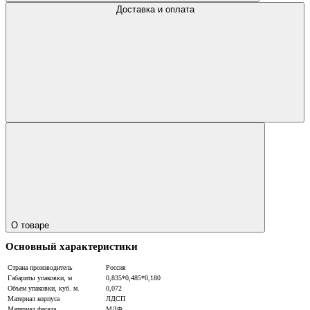
Доставка и оплата
О товаре
Основный характеристики
Страна производитель
Россия
Габариты упаковки, м
0,835*0,485*0,180
Объем упаковки, куб. м.
0,072
Материал корпуса
ЛДСП
Материал фасада
МДФ