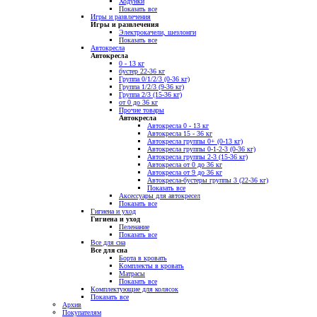
Ходунки
Показать все
Игры и развлечения
Игры и развлечения
Электрокачели, шезлонги
Показать все
Автокресла
Автокресла
0 - 13 кг
бустер 22-36 кг
Группа 0/1/2/3 (0-36 кг)
Группа 1/2/3 (9-36 кг)
Группа 2/3 (15-36 кг)
от 0 до 36 кг
Прочие товары
Автокресла
Автокресла 0 - 13 кг
Автокресла 15 - 36 кг
Автокресла группы 0+ (0-13 кг)
Автокресла группы 0-1-2-3 (0-36 кг)
Автокресла группы 2-3 (15-36 кг)
Автокресла от 0 до 36 кг
Автокресла от 9 до 36 кг
Автокресла-бустеры группы 3 (22-36 кг)
Показать все
Аксессуары для автокресел
Показать все
Гигиена и уход
Гигиена и уход
Пеленание
Показать все
Все для сна
Все для сна
Борта в кровать
Комплекты в кровать
Матрасы
Показать все
Комплектующие для колясок
Показать все
Архив
Покупателям