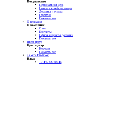
Покупателям
Персональная цена
Помощь в выборе товара
Доставка и оплата
Гарантия
Показать все
О компании
О компании
О нас
Контакты
Офисы и пункты доставки
Показать все
Пресс-центр
Пресс-центр
Новости
Показать все
+7 495 137-08-46
Назад
+7 495 137-08-46