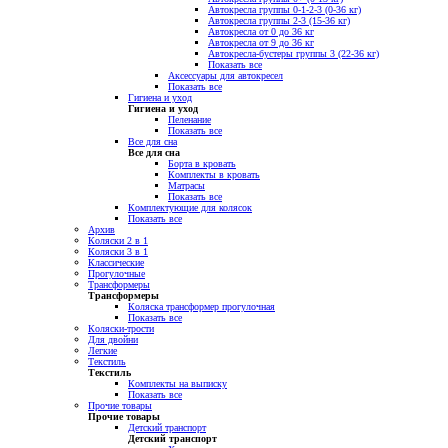
Автокресла группы 0-1-2-3 (0-36 кг)
Автокресла группы 2-3 (15-36 кг)
Автокресла от 0 до 36 кг
Автокресла от 9 до 36 кг
Автокресла-бустеры группы 3 (22-36 кг)
Показать все
Аксессуары для автокресел
Показать все
Гигиена и уход
Гигиена и уход
Пеленание
Показать все
Все для сна
Все для сна
Борта в кровать
Комплекты в кровать
Матрасы
Показать все
Комплектующие для колясок
Показать все
Архив
Коляски 2 в 1
Коляски 3 в 1
Классические
Прогулочные
Трансформеры
Трансформеры
Коляска трансформер прогулочная
Показать все
Коляски-трости
Для двойни
Легкие
Текстиль
Текстиль
Комплекты на выписку
Показать все
Прочие товары
Прочие товары
Детский транспорт
Детский транспорт