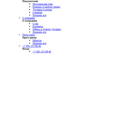
Покупателям
Персональная цена
Помощь в выборе товара
Доставка и оплата
Гарантия
Показать все
О компании
О компании
О нас
Контакты
Офисы и пункты доставки
Показать все
Пресс-центр
Пресс-центр
Новости
Показать все
+7 495 137-08-46
Назад
+7 495 137-08-46