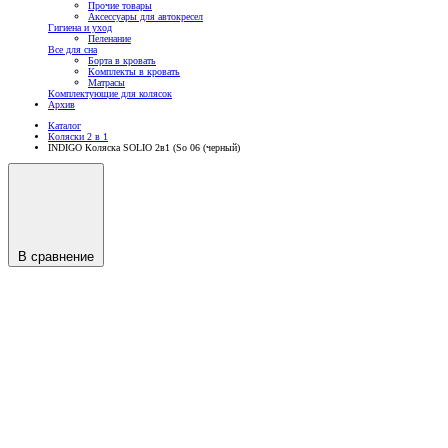
Прочие товары
Аксессуары для автокресел
Гигиена и уход
Пеленание
Все для сна
Борта в кровать
Комплекты в кровать
Матрасы
Комплектующие для колясок
Архив
Каталог
Коляски 2 в 1
INDIGO Коляска SOLIO 2в1 (So 06 (черный)
В сравнение