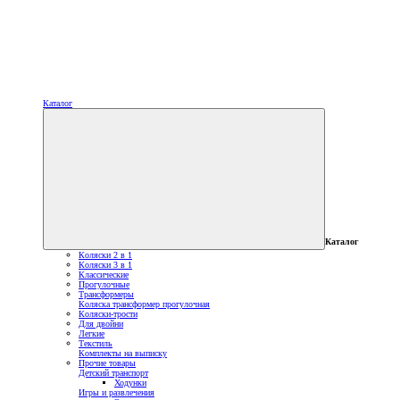
Каталог
Каталог
Коляски 2 в 1
Коляски 3 в 1
Классические
Прогулочные
Трансформеры
Коляска трансформер прогулочная
Коляски-трости
Для двойни
Легкие
Текстиль
Комплекты на выписку
Прочие товары
Детский транспорт
Ходунки
Игры и развлечения