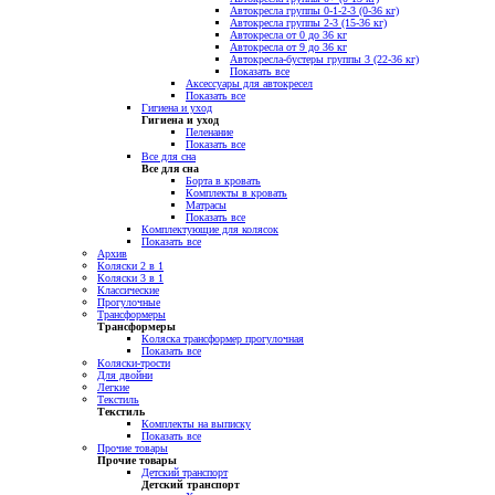
Автокресла группы 0-1-2-3 (0-36 кг)
Автокресла группы 2-3 (15-36 кг)
Автокресла от 0 до 36 кг
Автокресла от 9 до 36 кг
Автокресла-бустеры группы 3 (22-36 кг)
Показать все
Аксессуары для автокресел
Показать все
Гигиена и уход
Гигиена и уход
Пеленание
Показать все
Все для сна
Все для сна
Борта в кровать
Комплекты в кровать
Матрасы
Показать все
Комплектующие для колясок
Показать все
Архив
Коляски 2 в 1
Коляски 3 в 1
Классические
Прогулочные
Трансформеры
Трансформеры
Коляска трансформер прогулочная
Показать все
Коляски-трости
Для двойни
Легкие
Текстиль
Текстиль
Комплекты на выписку
Показать все
Прочие товары
Прочие товары
Детский транспорт
Детский транспорт