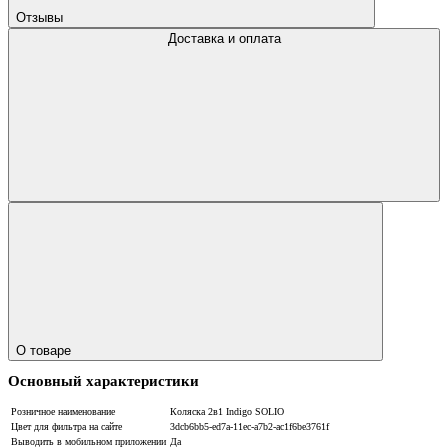
Отзывы
Доставка и оплата
О товаре
Основный характеристики
Розничное наименование
Коляска 2в1 Indigo SOLIO
Цвет для фильтра на сайте
3dcb6bb5-ed7a-11ec-a7b2-ac1f6be3761f
Выводить в мобильном приложении
Да