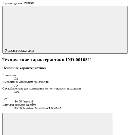
Производитель
INDIGO
Характеристики
Технические характеристики IND-0016511
Основные характеристики
В наличии
Да
Выводить в мобильном приложении
Да
Служебное поле для сортировки по популярности и разделам
500
Цвет
So 06 (черный
Цвет для фильтра на сайте
3dcb6bb5-ed7a-11ec-a7b2-ac1f6be3761f