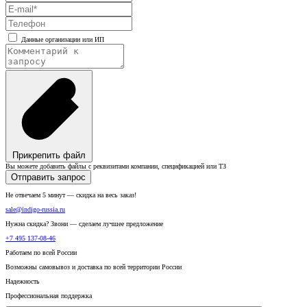
Данные организации или ИП
Прикрепить файл
Вы можете добавить файлы с реквизитами компании, спецификацией или ТЗ
Отправить запрос
Не отвечаем 5 минут — скидка на весь заказ!
sale@indigo-russia.ru
Нужна скидка? Звони — сделаем лучшее предложение
+7 495 137-08-46
Работаем по всей России
Возможны самовывоз и доставка по всей территории России
Надежность
Профессиональная поддержка