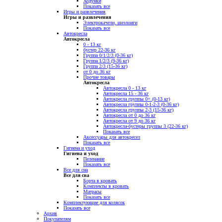
Ходунки
Показать все
Игры и развлечения
Игры и развлечения
Электрокачели, шезлонги
Показать все
Автокресла
Автокресла
0 - 13 кг
бустер 22-36 кг
Группа 0/1/2/3 (0-36 кг)
Группа 1/2/3 (9-36 кг)
Группа 2/3 (15-36 кг)
от 0 до 36 кг
Прочие товары
Автокресла
Автокресла 0 - 13 кг
Автокресла 15 - 36 кг
Автокресла группы 0+ (0-13 кг)
Автокресла группы 0-1-2-3 (0-36 кг)
Автокресла группы 2-3 (15-36 кг)
Автокресла от 0 до 36 кг
Автокресла от 9 до 36 кг
Автокресла-бустеры группы 3 (22-36 кг)
Показать все
Аксессуары для автокресел
Показать все
Гигиена и уход
Гигиена и уход
Пеленание
Показать все
Все для сна
Все для сна
Борта в кровать
Комплекты в кровать
Матрасы
Показать все
Комплектующие для колясок
Показать все
Архив
Покупателям