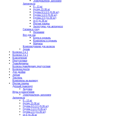
Электрокачели, шезлонги
Автокресла
0 - 13 кг
бустер 22-36 кг
Группа 0/1/2/3 (0-36 кг)
Группа 1/2/3 (9-36 кг)
Группа 2/3 (15-36 кг)
от 0 до 36 кг
Прочие товары
Аксессуары для автокресел
Гигиена и уход
Пеленание
Все для сна
Борта в кровать
Комплекты в кровать
Матрасы
Комплектующие для колясок
Архив
Коляски 2 в 1
Коляски 3 в 1
Классические
Прогулочные
Трансформеры
Коляска трансформер прогулочная
Коляски-трости
Для двойни
Легкие
Текстиль
Комплекты на выписку
Прочие товары
Детский транспорт
Ходунки
Игры и развлечения
Электрокачели, шезлонги
Автокресла
0 - 13 кг
бустер 22-36 кг
Группа 0/1/2/3 (0-36 кг)
Группа 1/2/3 (9-36 кг)
Группа 2/3 (15-36 кг)
от 0 до 36 кг