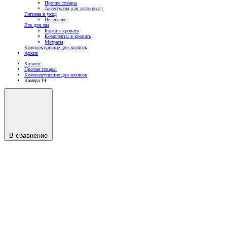
Прочие товары
Аксессуары для автокресел
Гигиена и уход
Пеленание
Все для сна
Борта в кровать
Комплекты в кровать
Матрасы
Комплектующие для колясок
Архив
Каталог
Прочие товары
Комплектующие для колясок
Камера 14
В сравнение