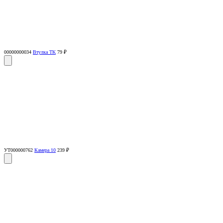
00000000034
Втулка TK
79 ₽
УТ000000762
Камера 10
239 ₽