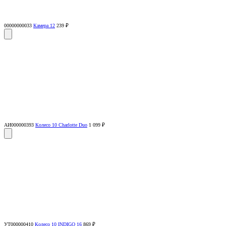
00000000033
Камера 12
239 ₽
АИ000000393
Колесо 10 Charlotte Duo
1 099 ₽
УТ000000410
Колесо 10 INDIGO 16
869 ₽