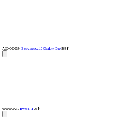
АИ000000394
Вилка колеса 10 Charlotte Duo
569 ₽
00000000255
Втулка TI
79 ₽