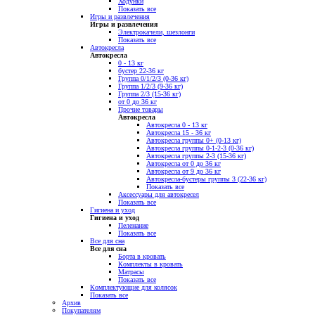
Ходунки
Показать все
Игры и развлечения
Игры и развлечения
Электрокачели, шезлонги
Показать все
Автокресла
Автокресла
0 - 13 кг
бустер 22-36 кг
Группа 0/1/2/3 (0-36 кг)
Группа 1/2/3 (9-36 кг)
Группа 2/3 (15-36 кг)
от 0 до 36 кг
Прочие товары
Автокресла
Автокресла 0 - 13 кг
Автокресла 15 - 36 кг
Автокресла группы 0+ (0-13 кг)
Автокресла группы 0-1-2-3 (0-36 кг)
Автокресла группы 2-3 (15-36 кг)
Автокресла от 0 до 36 кг
Автокресла от 9 до 36 кг
Автокресла-бустеры группы 3 (22-36 кг)
Показать все
Аксессуары для автокресел
Показать все
Гигиена и уход
Гигиена и уход
Пеленание
Показать все
Все для сна
Все для сна
Борта в кровать
Комплекты в кровать
Матрасы
Показать все
Комплектующие для колясок
Показать все
Архив
Покупателям