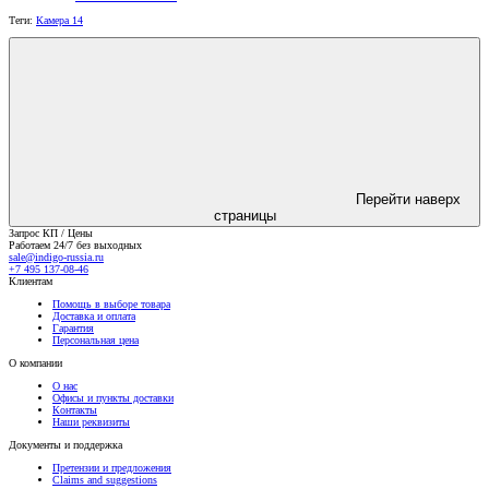
Теги:
Камера 14
Перейти наверх
страницы
Запрос КП / Цены
Работаем 24/7 без выходных
sale@indigo-russia.ru
+7 495 137-08-46
Клиентам
Помощь в выборе товара
Доставка и оплата
Гарантия
Персональная цена
О компании
О нас
Офисы и пункты доставки
Контакты
Наши реквизиты
Документы и поддержка
Претензии и предложения
Claims and suggestions