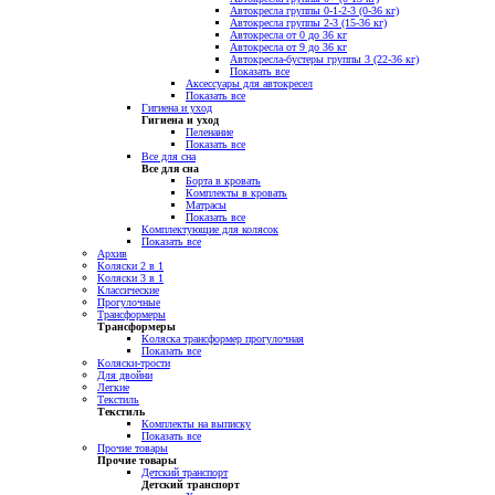
Автокресла группы 0-1-2-3 (0-36 кг)
Автокресла группы 2-3 (15-36 кг)
Автокресла от 0 до 36 кг
Автокресла от 9 до 36 кг
Автокресла-бустеры группы 3 (22-36 кг)
Показать все
Аксессуары для автокресел
Показать все
Гигиена и уход
Гигиена и уход
Пеленание
Показать все
Все для сна
Все для сна
Борта в кровать
Комплекты в кровать
Матрасы
Показать все
Комплектующие для колясок
Показать все
Архив
Коляски 2 в 1
Коляски 3 в 1
Классические
Прогулочные
Трансформеры
Трансформеры
Коляска трансформер прогулочная
Показать все
Коляски-трости
Для двойни
Легкие
Текстиль
Текстиль
Комплекты на выписку
Показать все
Прочие товары
Прочие товары
Детский транспорт
Детский транспорт