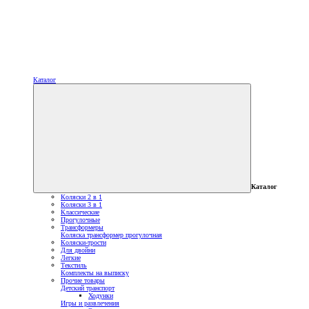
Каталог
Каталог
Коляски 2 в 1
Коляски 3 в 1
Классические
Прогулочные
Трансформеры
Коляска трансформер прогулочная
Коляски-трости
Для двойни
Легкие
Текстиль
Комплекты на выписку
Прочие товары
Детский транспорт
Ходунки
Игры и развлечения