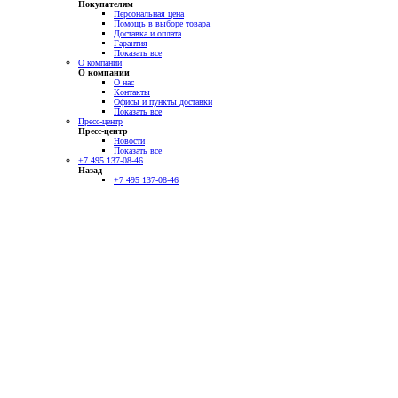
Покупателям
Персональная цена
Помощь в выборе товара
Доставка и оплата
Гарантия
Показать все
О компании
О компании
О нас
Контакты
Офисы и пункты доставки
Показать все
Пресс-центр
Пресс-центр
Новости
Показать все
+7 495 137-08-46
Назад
+7 495 137-08-46