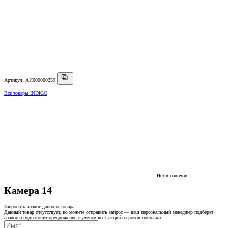
Артикул: АИ000000259
Все товары INDIGO
Нет в наличии
Камера 14
Запросить аналог данного товара
Данный товар отсутствует, но можете отправить запрос — ваш персональный менеджер подберет
аналог и подготовит предложение с учетом всех акций и сроков поставки