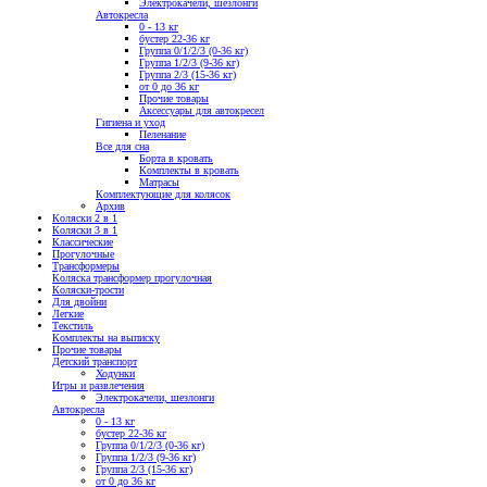
Электрокачели, шезлонги
Автокресла
0 - 13 кг
бустер 22-36 кг
Группа 0/1/2/3 (0-36 кг)
Группа 1/2/3 (9-36 кг)
Группа 2/3 (15-36 кг)
от 0 до 36 кг
Прочие товары
Аксессуары для автокресел
Гигиена и уход
Пеленание
Все для сна
Борта в кровать
Комплекты в кровать
Матрасы
Комплектующие для колясок
Архив
Коляски 2 в 1
Коляски 3 в 1
Классические
Прогулочные
Трансформеры
Коляска трансформер прогулочная
Коляски-трости
Для двойни
Легкие
Текстиль
Комплекты на выписку
Прочие товары
Детский транспорт
Ходунки
Игры и развлечения
Электрокачели, шезлонги
Автокресла
0 - 13 кг
бустер 22-36 кг
Группа 0/1/2/3 (0-36 кг)
Группа 1/2/3 (9-36 кг)
Группа 2/3 (15-36 кг)
от 0 до 36 кг