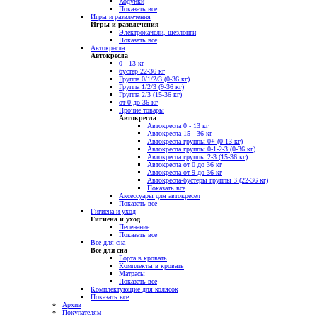
Ходунки
Показать все
Игры и развлечения
Игры и развлечения
Электрокачели, шезлонги
Показать все
Автокресла
Автокресла
0 - 13 кг
бустер 22-36 кг
Группа 0/1/2/3 (0-36 кг)
Группа 1/2/3 (9-36 кг)
Группа 2/3 (15-36 кг)
от 0 до 36 кг
Прочие товары
Автокресла
Автокресла 0 - 13 кг
Автокресла 15 - 36 кг
Автокресла группы 0+ (0-13 кг)
Автокресла группы 0-1-2-3 (0-36 кг)
Автокресла группы 2-3 (15-36 кг)
Автокресла от 0 до 36 кг
Автокресла от 9 до 36 кг
Автокресла-бустеры группы 3 (22-36 кг)
Показать все
Аксессуары для автокресел
Показать все
Гигиена и уход
Гигиена и уход
Пеленание
Показать все
Все для сна
Все для сна
Борта в кровать
Комплекты в кровать
Матрасы
Показать все
Комплектующие для колясок
Показать все
Архив
Покупателям