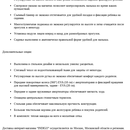
Смотровое окошко на магнитах позволяет контролировать малыша во время ваших
путешествий.
Съемный бампер из экокожи отстегивается для удобной посадки и фиксации ребенка на
сидении.
Многоступенчатая подножка из экокожи регулируется по высоте и легко очищается после
прогулок в непогоду.
Установка модуля лицом вперед и назад для разнообразных прогулок.
Сиденье выполнено в анатомически правильной форме удобной для малыша.
Дополнительные опции:
Выполнена в стильном дизайне в нескольких унисекс расцветках.
Стеганый чехол из водоотталкивающей ткани для защиты от непогоды.
Регулируемая по высоте ручка из экокожи обеспечивает комфорт каждого родителя.
Передние поворотные колеса (360°) EVA (18 cм) с амортизаторами и фиксацией вращения
для высокой маневренности, задние - EVA (28 cм).
Передние и задние пружинные амортизаторы обеспечивают мягкость хода.
Оснащена центральным стояночным тормозом.
Стальная рама обеспечивает максимальную прочность конструкции.
Большая текстильная корзина для аксессуаров ребенка и покупок родителей.
В комплекте: теплая накидка на ноги и москитная сетка.
Доставка интернет-магазина “INDIGO” осуществляется по Москве, Московской области и регионам.