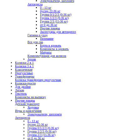
Электрокачели, шезлонги
Автокресла
0 - 13 кг
бустер 22-36 кг
Группа 0/1/2/3 (0-36 кг)
Группа 1/2/3 (9-36 кг)
Группа 2/3 (15-36 кг)
от 0 до 36 кг
Прочие товары
Аксессуары для автокресел
Гигиена и уход
Пеленание
Все для сна
Борта в кровать
Комплекты в кровать
Матрасы
Комплектующие для колясок
Архив
Коляски 2 в 1
Коляски 3 в 1
Классические
Прогулочные
Трансформеры
Коляска трансформер прогулочная
Коляски-трости
Для двойни
Легкие
Текстиль
Комплекты на выписку
Прочие товары
Детский транспорт
Ходунки
Игры и развлечения
Электрокачели, шезлонги
Автокресла
0 - 13 кг
бустер 22-36 кг
Группа 0/1/2/3 (0-36 кг)
Группа 1/2/3 (9-36 кг)
Группа 2/3 (15-36 кг)
от 0 до 36 кг