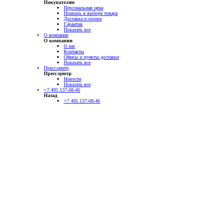
Покупателям
Персональная цена
Помощь в выборе товара
Доставка и оплата
Гарантия
Показать все
О компании
О компании
О нас
Контакты
Офисы и пункты доставки
Показать все
Пресс-центр
Пресс-центр
Новости
Показать все
+7 495 137-08-46
Назад
+7 495 137-08-46