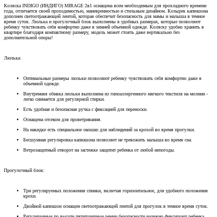
Коляска INDIGO (ИНДИГО) MIRAGE 2в1 оснащена всем необходимым для прохладного времени
года, отличается своей проходимостью, маневренностью и стильным дизайном. Козырек капюшона
дополнен светоотражающей лентой, которая обеспечит безопасность для мамы и малыша в темное
время суток. Люлька и прогулочный блок выполнены в удобных размерах, которые позволяют
ребенку чувствовать себя комфортно даже в зимней объемной одежде. Коляску удобно хранить в
квартире благодаря компактному размеру, модель может стоять даже вертикально без
дополнительной опоры!
Люлька:
Оптимальные размеры люльки позволяют ребенку чувствовать себя комфортно даже в
объемной одежде.
Внутренняя обивка люльки выполнена из гипоаллергенного мягкого текстиля на молнии -
легко снимается для регулярной стирки.
Есть удобная и безопасная ручка с фиксацией для переноски.
Оснащена отсеком для проветривания.
На накидке есть специальное окошко для наблюдений за крохой во время прогулки.
Бесшумная регулировка капюшона позволяет не тревожить малыша во время сна.
Ветрозащитный отворот на застежке защитит ребенка от любой непогоды.
Прогулочный блок:
Три регулируемых положения спинки, включая горизонтальное, для удобного положения
крохи.
Двойной капюшон оснащен светоотражающей лентой для прогулок в темное время суток.
Регулируемые по высоте пятиточечные ремни безопасности надежно фиксируют ребенка.