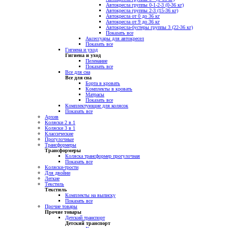
Автокресла группы 0-1-2-3 (0-36 кг)
Автокресла группы 2-3 (15-36 кг)
Автокресла от 0 до 36 кг
Автокресла от 9 до 36 кг
Автокресла-бустеры группы 3 (22-36 кг)
Показать все
Аксессуары для автокресел
Показать все
Гигиена и уход
Гигиена и уход
Пеленание
Показать все
Все для сна
Все для сна
Борта в кровать
Комплекты в кровать
Матрасы
Показать все
Комплектующие для колясок
Показать все
Архив
Коляски 2 в 1
Коляски 3 в 1
Классические
Прогулочные
Трансформеры
Трансформеры
Коляска трансформер прогулочная
Показать все
Коляски-трости
Для двойни
Легкие
Текстиль
Текстиль
Комплекты на выписку
Показать все
Прочие товары
Прочие товары
Детский транспорт
Детский транспорт