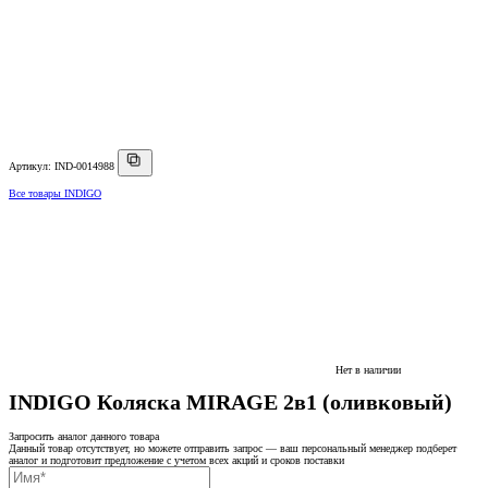
Артикул: IND-0014988
Все товары INDIGO
Нет в наличии
INDIGO Коляска MIRAGE 2в1 (оливковый)
Запросить аналог данного товара
Данный товар отсутствует, но можете отправить запрос — ваш персональный менеджер подберет
аналог и подготовит предложение с учетом всех акций и сроков поставки