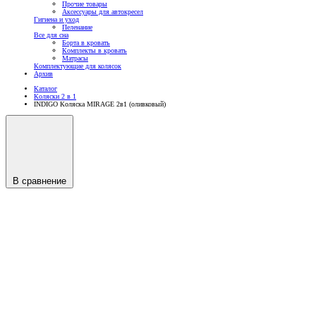
Прочие товары
Аксессуары для автокресел
Гигиена и уход
Пеленание
Все для сна
Борта в кровать
Комплекты в кровать
Матрасы
Комплектующие для колясок
Архив
Каталог
Коляски 2 в 1
INDIGO Коляска MIRAGE 2в1 (оливковый)
В сравнение