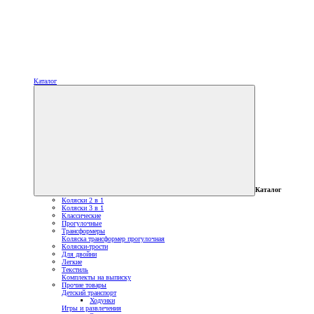
Каталог
Каталог
Коляски 2 в 1
Коляски 3 в 1
Классические
Прогулочные
Трансформеры
Коляска трансформер прогулочная
Коляски-трости
Для двойни
Легкие
Текстиль
Комплекты на выписку
Прочие товары
Детский транспорт
Ходунки
Игры и развлечения