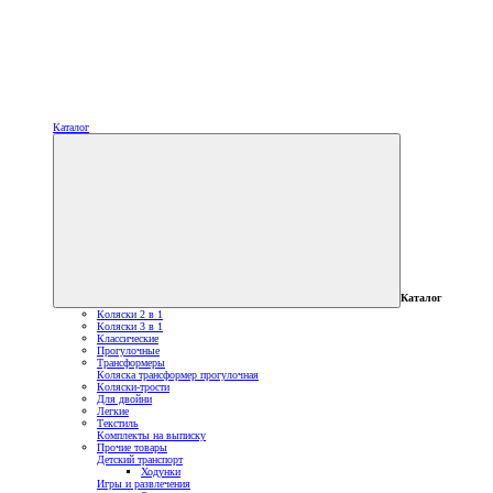
Каталог
Каталог
Коляски 2 в 1
Коляски 3 в 1
Классические
Прогулочные
Трансформеры
Коляска трансформер прогулочная
Коляски-трости
Для двойни
Легкие
Текстиль
Комплекты на выписку
Прочие товары
Детский транспорт
Ходунки
Игры и развлечения