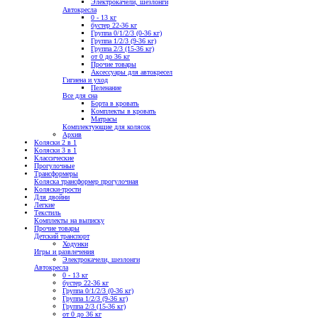
Электрокачели, шезлонги
Автокресла
0 - 13 кг
бустер 22-36 кг
Группа 0/1/2/3 (0-36 кг)
Группа 1/2/3 (9-36 кг)
Группа 2/3 (15-36 кг)
от 0 до 36 кг
Прочие товары
Аксессуары для автокресел
Гигиена и уход
Пеленание
Все для сна
Борта в кровать
Комплекты в кровать
Матрасы
Комплектующие для колясок
Архив
Коляски 2 в 1
Коляски 3 в 1
Классические
Прогулочные
Трансформеры
Коляска трансформер прогулочная
Коляски-трости
Для двойни
Легкие
Текстиль
Комплекты на выписку
Прочие товары
Детский транспорт
Ходунки
Игры и развлечения
Электрокачели, шезлонги
Автокресла
0 - 13 кг
бустер 22-36 кг
Группа 0/1/2/3 (0-36 кг)
Группа 1/2/3 (9-36 кг)
Группа 2/3 (15-36 кг)
от 0 до 36 кг