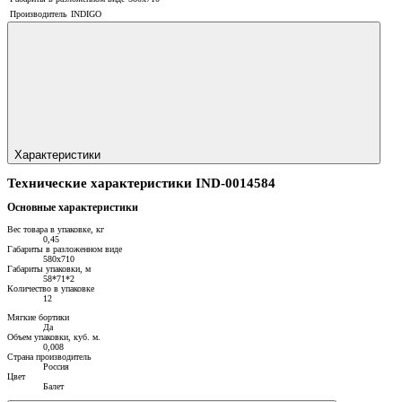
Производитель
INDIGO
Характеристики
Технические характеристики IND-0014584
Основные характеристики
Вес товара в упаковке, кг
0,45
Габариты в разложенном виде
580х710
Габариты упаковки, м
58*71*2
Количество в упаковке
12
Мягкие бортики
Да
Объем упаковки, куб. м.
0,008
Страна производитель
Россия
Цвет
Балет