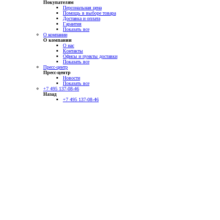
Покупателям
Персональная цена
Помощь в выборе товара
Доставка и оплата
Гарантия
Показать все
О компании
О компании
О нас
Контакты
Офисы и пункты доставки
Показать все
Пресс-центр
Пресс-центр
Новости
Показать все
+7 495 137-08-46
Назад
+7 495 137-08-46