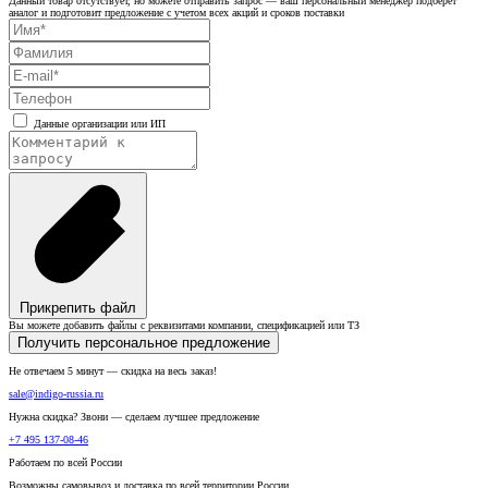
Данный товар отсутствует, но можете отправить запрос — ваш персональный менеджер подберет
аналог и подготовит предложение с учетом всех акций и сроков поставки
Данные организации или ИП
Прикрепить файл
Вы можете добавить файлы с реквизитами компании, спецификацией или ТЗ
Получить персональное предложение
Не отвечаем 5 минут — скидка на весь заказ!
sale@indigo-russia.ru
Нужна скидка? Звони — сделаем лучшее предложение
+7 495 137-08-46
Работаем по всей России
Возможны самовывоз и доставка по всей территории России