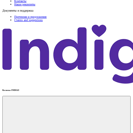
Контакты
Наши реквизиты
Документы и поддержка
Претензии и предложения
Claims and suggestions
Коляска INDIGO