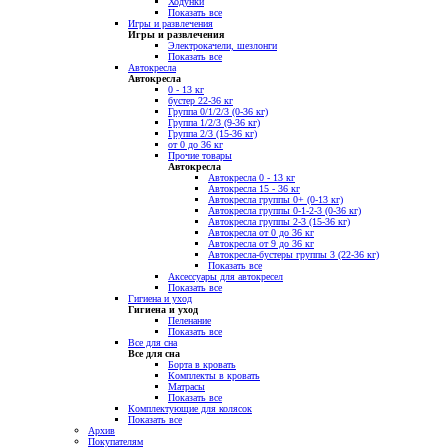
Ходунки
Показать все
Игры и развлечения
Игры и развлечения
Электрокачели, шезлонги
Показать все
Автокресла
Автокресла
0 - 13 кг
бустер 22-36 кг
Группа 0/1/2/3 (0-36 кг)
Группа 1/2/3 (9-36 кг)
Группа 2/3 (15-36 кг)
от 0 до 36 кг
Прочие товары
Автокресла
Автокресла 0 - 13 кг
Автокресла 15 - 36 кг
Автокресла группы 0+ (0-13 кг)
Автокресла группы 0-1-2-3 (0-36 кг)
Автокресла группы 2-3 (15-36 кг)
Автокресла от 0 до 36 кг
Автокресла от 9 до 36 кг
Автокресла-бустеры группы 3 (22-36 кг)
Показать все
Аксессуары для автокресел
Показать все
Гигиена и уход
Гигиена и уход
Пеленание
Показать все
Все для сна
Все для сна
Борта в кровать
Комплекты в кровать
Матрасы
Показать все
Комплектующие для колясок
Показать все
Архив
Покупателям