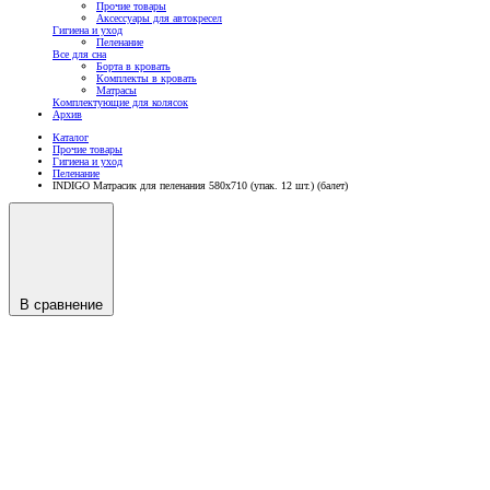
Прочие товары
Аксессуары для автокресел
Гигиена и уход
Пеленание
Все для сна
Борта в кровать
Комплекты в кровать
Матрасы
Комплектующие для колясок
Архив
Каталог
Прочие товары
Гигиена и уход
Пеленание
INDIGO Матрасик для пеленания 580х710 (упак. 12 шт.) (балет)
В сравнение