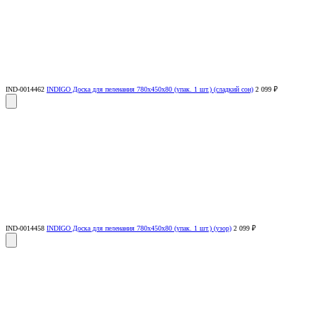
IND-0014462
INDIGO Доска для пеленания 780х450х80 (упак. 1 шт.) (сладкий сон)
2 099 ₽
IND-0014458
INDIGO Доска для пеленания 780х450х80 (упак. 1 шт.) (узор)
2 099 ₽