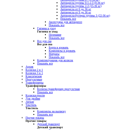
Автокресла группы 0-1-2-3 (0-36 кг)
Автокресла группы 2-3 (15-36 кг)
Автокресла от 0 до 36 кг
Автокресла от 9 до 36 кг
Автокресла-бустеры группы 3 (22-36 кг)
Показать все
Аксессуары для автокресел
Показать все
Гигиена и уход
Гигиена и уход
Пеленание
Показать все
Все для сна
Все для сна
Борта в кровать
Комплекты в кровать
Матрасы
Показать все
Комплектующие для колясок
Показать все
Архив
Коляски 2 в 1
Коляски 3 в 1
Классические
Прогулочные
Трансформеры
Трансформеры
Коляска трансформер прогулочная
Показать все
Коляски-трости
Для двойни
Легкие
Текстиль
Текстиль
Комплекты на выписку
Показать все
Прочие товары
Прочие товары
Детский транспорт
Детский транспорт