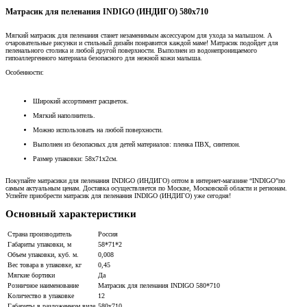
Матрасик для пеленания INDIGO (ИНДИГО) 580х710
Мягкий матрасик для пеленания станет незаменимым аксессуаром для ухода за малышом. А
очаровательные рисунки и стильный дизайн понравится каждой маме! Матрасик подойдет для
пеленального столика и любой другой поверхности. Выполнен из водонепроницаемого
гипоаллергенного материала безопасного для нежной кожи малыша.
Особенности:
Широкий ассортимент расцветок.
Мягкий наполнитель.
Можно использовать на любой поверхности.
Выполнен из безопасных для детей материалов: пленка ПВХ, синтепон.
Размер упаковки: 58х71х2см.
Покупайте матрасики для пеленания INDIGO (ИНДИГО) оптом в интернет-магазине “INDIGO”по
самым актуальным ценам. Доставка осуществляется по Москве, Московской области и регионам.
Успейте приобрести матрасик для пеленания INDIGO (ИНДИГО) уже сегодня!
Основный характеристики
Страна производитель
Россия
Габариты упаковки, м
58*71*2
Объем упаковки, куб. м.
0,008
Вес товара в упаковке, кг
0,45
Мягкие бортики
Да
Розничное наименование
Матрасик для пеленания INDIGO 580*710
Количество в упаковке
12
Габариты в разложенном виде
580х710