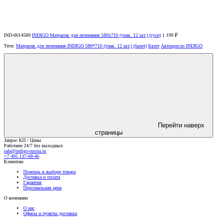
IND-0014589
INDIGO Матрасик для пеленания 580х710 (упак. 12 шт.) (гуси)
1 199 ₽
Теги:
Матрасик для пеленания INDIGO 580*710 (упак. 12 шт.) (балет)
Балет
Автокресло INDIGO
Перейти наверх
страницы
Запрос КП / Цены
Работаем 24/7 без выходных
sale@indigo-russia.ru
+7 495 137-08-46
Клиентам
Помощь в выборе товара
Доставка и оплата
Гарантия
Персональная цена
О компании
О нас
Офисы и пункты доставки