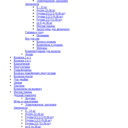
Электрокачели, шезлонги
Автокресла
0 - 13 кг
бустер 22-36 кг
Группа 0/1/2/3 (0-36 кг)
Группа 1/2/3 (9-36 кг)
Группа 2/3 (15-36 кг)
от 0 до 36 кг
Прочие товары
Аксессуары для автокресел
Гигиена и уход
Пеленание
Все для сна
Борта в кровать
Комплекты в кровать
Матрасы
Комплектующие для колясок
Архив
Коляски 2 в 1
Коляски 3 в 1
Классические
Прогулочные
Трансформеры
Коляска трансформер прогулочная
Коляски-трости
Для двойни
Легкие
Текстиль
Комплекты на выписку
Прочие товары
Детский транспорт
Ходунки
Игры и развлечения
Электрокачели, шезлонги
Автокресла
0 - 13 кг
бустер 22-36 кг
Группа 0/1/2/3 (0-36 кг)
Группа 1/2/3 (9-36 кг)
Группа 2/3 (15-36 кг)
от 0 до 36 кг