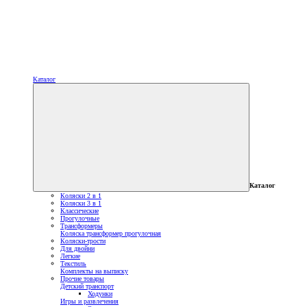
Каталог
Каталог
Коляски 2 в 1
Коляски 3 в 1
Классические
Прогулочные
Трансформеры
Коляска трансформер прогулочная
Коляски-трости
Для двойни
Легкие
Текстиль
Комплекты на выписку
Прочие товары
Детский транспорт
Ходунки
Игры и развлечения