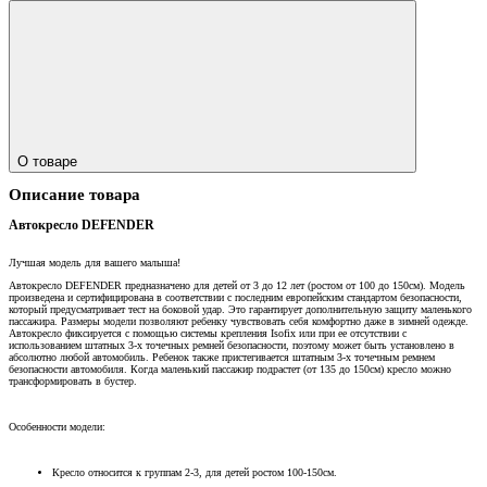
О товаре
Описание товара
Автокресло DEFENDER
Лучшая модель для вашего малыша!
Автокресло DEFENDER предназначено для детей от 3 до 12 лет (ростом от 100 до 150см). Модель
произведена и сертифицирована в соответствии с последним европейским стандартом безопасности,
который предусматривает тест на боковой удар. Это гарантирует дополнительную защиту маленького
пассажира. Размеры модели позволяют ребенку чувствовать себя комфортно даже в зимней одежде.
Автокресло фиксируется с помощью системы крепления Isofix или при ее отсутствии с
использованием штатных 3-х точечных ремней безопасности, поэтому может быть установлено в
абсолютно любой автомобиль. Ребенок также пристегивается штатным 3-х точечным ремнем
безопасности автомобиля. Когда маленький пассажир подрастет (от 135 до 150см) кресло можно
трансформировать в бустер.
Особенности модели:
Кресло относится к группам 2-3, для детей ростом 100-150см.