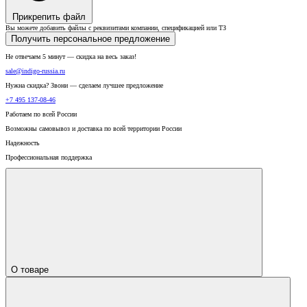
Прикрепить файл
Вы можете добавить файлы с реквизитами компании, спецификацией или ТЗ
Получить персональное предложение
Не отвечаем 5 минут — скидка на весь заказ!
sale@indigo-russia.ru
Нужна скидка? Звони — сделаем лучшее предложение
+7 495 137-08-46
Работаем по всей России
Возможны самовывоз и доставка по всей территории России
Надежность
Профессиональная поддержка
О товаре