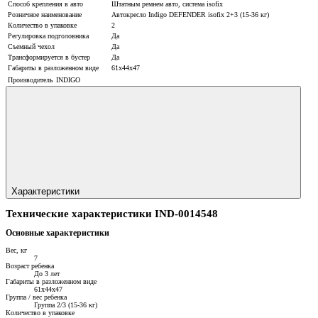
Способ крепления в авто
Штатным ремнем авто, система isofix
Розничное наименование
Автокресло Indigo DEFENDER isofix 2+3 (15-36 кг)
Количество в упаковке
2
Регулировка подголовника
Да
Съемный чехол
Да
Трансформируется в бустер
Да
Габариты в разложенном виде
61х44х47
Производитель
INDIGO
Характеристики
Технические характеристики IND-0014548
Основные характеристики
Вес, кг
7
Возраст ребенка
До 3 лет
Габариты в разложенном виде
61х44х47
Группа / вес ребенка
Группа 2/3 (15-36 кг)
Количество в упаковке