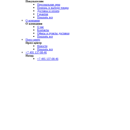
Покупателям
Персональная цена
Помощь в выборе товара
Доставка и оплата
Гарантия
Показать все
О компании
О компании
О нас
Контакты
Офисы и пункты доставки
Показать все
Пресс-центр
Пресс-центр
Новости
Показать все
+7 495 137-08-46
Назад
+7 495 137-08-46