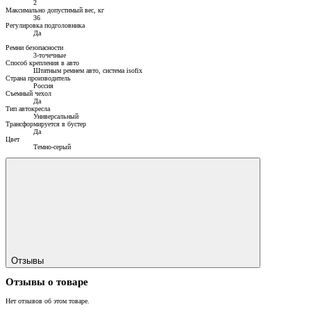
2
Максимально допустимый вес, кг
36
Регулировка подголовника
Да
Ремни безопасности
3-точечные
Способ крепления в авто
Штатным ремнем авто, система isofix
Страна производитель
Россия
Съемный чехол
Да
Тип автокресла
Универсальный
Трансформируется в бустер
Да
Цвет
Темно-серый
Отзывы
Отзывы о товаре
Нет отзывов об этом товаре.