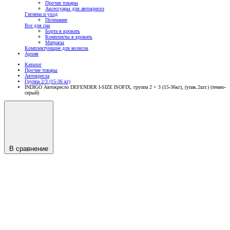
Прочие товары
Аксессуары для автокресел
Гигиена и уход
Пеленание
Все для сна
Борта в кровать
Комплекты в кровать
Матрасы
Комплектующие для колясок
Архив
Каталог
Прочие товары
Автокресла
Группа 2/3 (15-36 кг)
INDIGO Автокресло DEFENDER I-SIZE ISOFIX, группа 2 + 3 (15-36кг), (упак.2шт.) (темно-
серый)
В сравнение