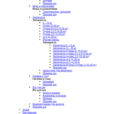
Ходунки
Показать все
Игры и развлечения
Игры и развлечения
Электрокачели, шезлонги
Показать все
Автокресла
Автокресла
0 - 13 кг
бустер 22-36 кг
Группа 0/1/2/3 (0-36 кг)
Группа 1/2/3 (9-36 кг)
Группа 2/3 (15-36 кг)
от 0 до 36 кг
Прочие товары
Автокресла
Автокресла 0 - 13 кг
Автокресла 15 - 36 кг
Автокресла группы 0+ (0-13 кг)
Автокресла группы 0-1-2-3 (0-36 кг)
Автокресла группы 2-3 (15-36 кг)
Автокресла от 0 до 36 кг
Автокресла от 9 до 36 кг
Автокресла-бустеры группы 3 (22-36 кг)
Показать все
Аксессуары для автокресел
Показать все
Гигиена и уход
Гигиена и уход
Пеленание
Показать все
Все для сна
Все для сна
Борта в кровать
Комплекты в кровать
Матрасы
Показать все
Комплектующие для колясок
Показать все
Архив
Покупателям