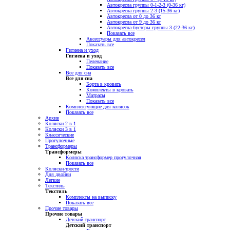
Автокресла группы 0-1-2-3 (0-36 кг)
Автокресла группы 2-3 (15-36 кг)
Автокресла от 0 до 36 кг
Автокресла от 9 до 36 кг
Автокресла-бустеры группы 3 (22-36 кг)
Показать все
Аксессуары для автокресел
Показать все
Гигиена и уход
Гигиена и уход
Пеленание
Показать все
Все для сна
Все для сна
Борта в кровать
Комплекты в кровать
Матрасы
Показать все
Комплектующие для колясок
Показать все
Архив
Коляски 2 в 1
Коляски 3 в 1
Классические
Прогулочные
Трансформеры
Трансформеры
Коляска трансформер прогулочная
Показать все
Коляски-трости
Для двойни
Легкие
Текстиль
Текстиль
Комплекты на выписку
Показать все
Прочие товары
Прочие товары
Детский транспорт
Детский транспорт