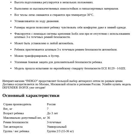
Высота подголовника регулируется в нескольких положениях.
Выполнено из высококачественных износостойких и гипоаллергенных материалов.
Все чехлы легко снимаются и стираются при температуре 30°C.
Устанавливается по ходу движения.
Размеры модели позволяют ребенку чувствовать себя комфортно даже в зимней одежде.
Фиксируется с помощью системы крепления Isofix или при ее отсутствии с использованием
штатных 3-х точечных ремней безопасности.
Может быть установлено в любой автомобиль.
Ребенок пристегивается штатным 3-х точечным ремнем безопасности автомобиля.
Можно трансформировать в бустер.
Усиленная боковая защита для дополнительной безопасности ребенка.
Модель прошла испытания по европейскому стандарту безопасности ECE R129 - I-SIZE.
Интернет-магазин “INDIGO” предоставляет большой выбор автокресел оптом по разным ценам.
Доставка осуществляется по Москве, Московской области и регионам России. Успейте купить модель
DEFENDER ISOFIX уже сегодня!
Основный характеристики
Страна производитель
Россия
Вес, кг
7
Возраст ребенка
До 3 лет
Максимально допустимый вес, кг
36
Ремни безопасности
3-точечные
Тип автокресла
Универсальный
Группа / вес ребенка
Группа 2/3 (15-36 кг)