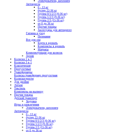
Электрокачели, шезлонги
Автокресла
0 - 13 кг
бустер 22-36 кг
Группа 0/1/2/3 (0-36 кг)
Группа 1/2/3 (9-36 кг)
Группа 2/3 (15-36 кг)
от 0 до 36 кг
Прочие товары
Аксессуары для автокресел
Гигиена и уход
Пеленание
Все для сна
Борта в кровать
Комплекты в кровать
Матрасы
Комплектующие для колясок
Архив
Коляски 2 в 1
Коляски 3 в 1
Классические
Прогулочные
Трансформеры
Коляска трансформер прогулочная
Коляски-трости
Для двойни
Легкие
Текстиль
Комплекты на выписку
Прочие товары
Детский транспорт
Ходунки
Игры и развлечения
Электрокачели, шезлонги
Автокресла
0 - 13 кг
бустер 22-36 кг
Группа 0/1/2/3 (0-36 кг)
Группа 1/2/3 (9-36 кг)
Группа 2/3 (15-36 кг)
от 0 до 36 кг