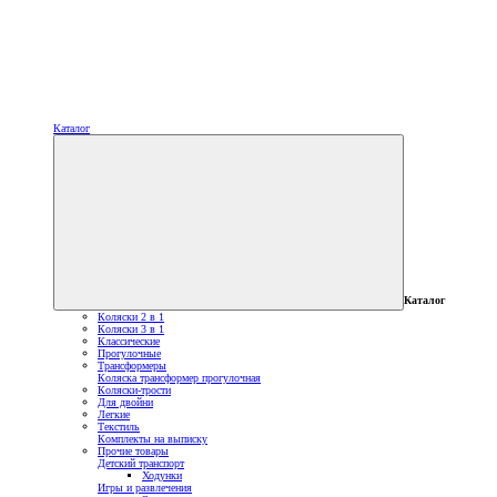
Каталог
Каталог
Коляски 2 в 1
Коляски 3 в 1
Классические
Прогулочные
Трансформеры
Коляска трансформер прогулочная
Коляски-трости
Для двойни
Легкие
Текстиль
Комплекты на выписку
Прочие товары
Детский транспорт
Ходунки
Игры и развлечения