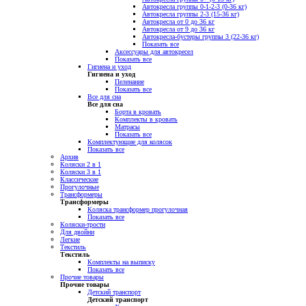
Автокресла группы 0-1-2-3 (0-36 кг)
Автокресла группы 2-3 (15-36 кг)
Автокресла от 0 до 36 кг
Автокресла от 9 до 36 кг
Автокресла-бустеры группы 3 (22-36 кг)
Показать все
Аксессуары для автокресел
Показать все
Гигиена и уход
Гигиена и уход
Пеленание
Показать все
Все для сна
Все для сна
Борта в кровать
Комплекты в кровать
Матрасы
Показать все
Комплектующие для колясок
Показать все
Архив
Коляски 2 в 1
Коляски 3 в 1
Классические
Прогулочные
Трансформеры
Трансформеры
Коляска трансформер прогулочная
Показать все
Коляски-трости
Для двойни
Легкие
Текстиль
Текстиль
Комплекты на выписку
Показать все
Прочие товары
Прочие товары
Детский транспорт
Детский транспорт