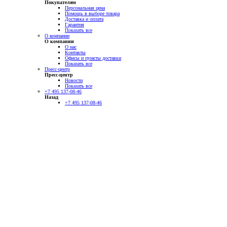
Покупателям
Персональная цена
Помощь в выборе товара
Доставка и оплата
Гарантия
Показать все
О компании
О компании
О нас
Контакты
Офисы и пункты доставки
Показать все
Пресс-центр
Пресс-центр
Новости
Показать все
+7 495 137-08-46
Назад
+7 495 137-08-46