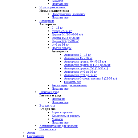
Ходунки
Показать все
Игры и развлечения
Игры и развлечения
Электрокачели, шезлонги
Показать все
Автокресла
Автокресла
0 - 13 кг
бустер 22-36 кг
Группа 0/1/2/3 (0-36 кг)
Группа 1/2/3 (9-36 кг)
Группа 2/3 (15-36 кг)
от 0 до 36 кг
Прочие товары
Автокресла
Автокресла 0 - 13 кг
Автокресла 15 - 36 кг
Автокресла группы 0+ (0-13 кг)
Автокресла группы 0-1-2-3 (0-36 кг)
Автокресла группы 2-3 (15-36 кг)
Автокресла от 0 до 36 кг
Автокресла от 9 до 36 кг
Автокресла-бустеры группы 3 (22-36 кг)
Показать все
Аксессуары для автокресел
Показать все
Гигиена и уход
Гигиена и уход
Пеленание
Показать все
Все для сна
Все для сна
Борта в кровать
Комплекты в кровать
Матрасы
Показать все
Комплектующие для колясок
Показать все
Архив
Покупателям