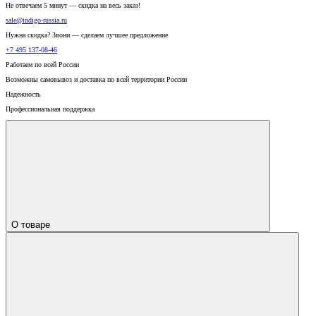
Не отвечаем 5 минут — скидка на весь заказ!
sale@indigo-russia.ru
Нужна скидка? Звони — сделаем лучшее предложение
+7 495 137-08-46
Работаем по всей России
Возможны самовывоз и доставка по всей территории России
Надежность
Профессиональная поддержка
О товаре