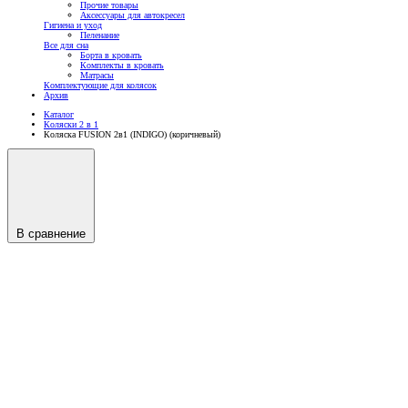
Прочие товары
Аксессуары для автокресел
Гигиена и уход
Пеленание
Все для сна
Борта в кровать
Комплекты в кровать
Матрасы
Комплектующие для колясок
Архив
Каталог
Коляски 2 в 1
Коляска FUSION 2в1 (INDIGO) (коричневый)
В сравнение