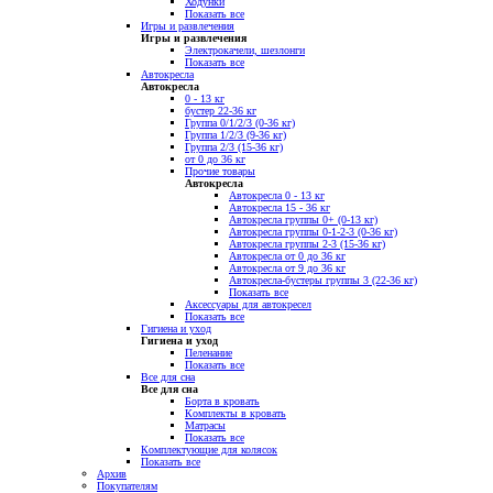
Ходунки
Показать все
Игры и развлечения
Игры и развлечения
Электрокачели, шезлонги
Показать все
Автокресла
Автокресла
0 - 13 кг
бустер 22-36 кг
Группа 0/1/2/3 (0-36 кг)
Группа 1/2/3 (9-36 кг)
Группа 2/3 (15-36 кг)
от 0 до 36 кг
Прочие товары
Автокресла
Автокресла 0 - 13 кг
Автокресла 15 - 36 кг
Автокресла группы 0+ (0-13 кг)
Автокресла группы 0-1-2-3 (0-36 кг)
Автокресла группы 2-3 (15-36 кг)
Автокресла от 0 до 36 кг
Автокресла от 9 до 36 кг
Автокресла-бустеры группы 3 (22-36 кг)
Показать все
Аксессуары для автокресел
Показать все
Гигиена и уход
Гигиена и уход
Пеленание
Показать все
Все для сна
Все для сна
Борта в кровать
Комплекты в кровать
Матрасы
Показать все
Комплектующие для колясок
Показать все
Архив
Покупателям