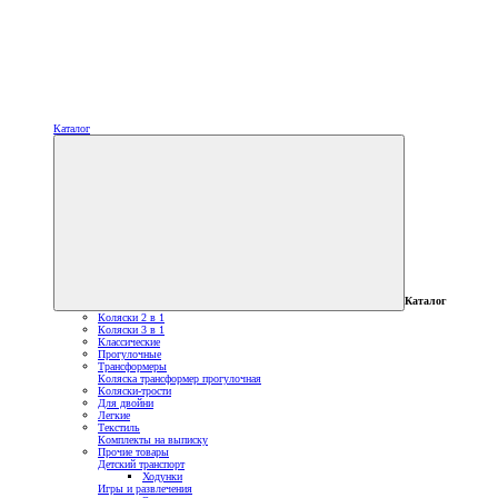
Каталог
Каталог
Коляски 2 в 1
Коляски 3 в 1
Классические
Прогулочные
Трансформеры
Коляска трансформер прогулочная
Коляски-трости
Для двойни
Легкие
Текстиль
Комплекты на выписку
Прочие товары
Детский транспорт
Ходунки
Игры и развлечения