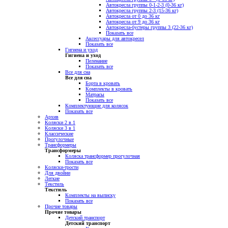
Автокресла группы 0-1-2-3 (0-36 кг)
Автокресла группы 2-3 (15-36 кг)
Автокресла от 0 до 36 кг
Автокресла от 9 до 36 кг
Автокресла-бустеры группы 3 (22-36 кг)
Показать все
Аксессуары для автокресел
Показать все
Гигиена и уход
Гигиена и уход
Пеленание
Показать все
Все для сна
Все для сна
Борта в кровать
Комплекты в кровать
Матрасы
Показать все
Комплектующие для колясок
Показать все
Архив
Коляски 2 в 1
Коляски 3 в 1
Классические
Прогулочные
Трансформеры
Трансформеры
Коляска трансформер прогулочная
Показать все
Коляски-трости
Для двойни
Легкие
Текстиль
Текстиль
Комплекты на выписку
Показать все
Прочие товары
Прочие товары
Детский транспорт
Детский транспорт