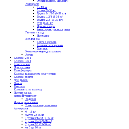
Электрокачели, шезлонги
Автокресла
0 - 13 кг
бустер 22-36 кг
Группа 0/1/2/3 (0-36 кг)
Группа 1/2/3 (9-36 кг)
Группа 2/3 (15-36 кг)
от 0 до 36 кг
Прочие товары
Аксессуары для автокресел
Гигиена и уход
Пеленание
Все для сна
Борта в кровать
Комплекты в кровать
Матрасы
Комплектующие для колясок
Архив
Коляски 2 в 1
Коляски 3 в 1
Классические
Прогулочные
Трансформеры
Коляска трансформер прогулочная
Коляски-трости
Для двойни
Легкие
Текстиль
Комплекты на выписку
Прочие товары
Детский транспорт
Ходунки
Игры и развлечения
Электрокачели, шезлонги
Автокресла
0 - 13 кг
бустер 22-36 кг
Группа 0/1/2/3 (0-36 кг)
Группа 1/2/3 (9-36 кг)
Группа 2/3 (15-36 кг)
от 0 до 36 кг