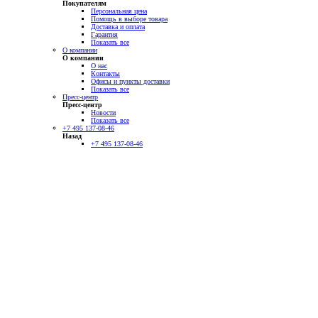
Покупателям
Персональная цена
Помощь в выборе товара
Доставка и оплата
Гарантия
Показать все
О компании
О компании
О нас
Контакты
Офисы и пункты доставки
Показать все
Пресс-центр
Пресс-центр
Новости
Показать все
+7 495 137-08-46
Назад
+7 495 137-08-46