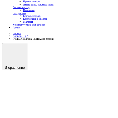
Прочие товары
Аксессуары для автокресел
Гигиена и уход
Пеленание
Все для сна
Борта в кровать
Комплекты в кровать
Матрасы
Комплектующие для колясок
Архив
Каталог
Коляски 3 в 1
INDIGO Коляска ULTRA 3в1 (серый)
В сравнение