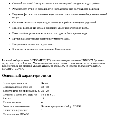
Съемный откидной бампер из экокожи для комфортной посадки/высадки ребенка.
Регулируемая ручка из экокожи легко настраивается под рост каждого родителя.
Надежная фиксация в сложенном виде - может стоять вертикально без дополнительной
опоры.
Объемная текстильная корзина для аксессуаров ребенка и покупок родителей.
Передние поворотные колеса с фиксацией увеличивают маневренность.
Износостойкие резиновые колеса подходят для любого времени года.
Пружинная амортизация обеспечивает мягкость хода.
Центральный тормоз для задних колес.
В комплекте: москитная сетка и съемный подстаканник.
Большой выбор колясок INDIGO (ИНДИГО) оптом в интернет-магазине “INDIGO”! Доставка
осуществляется по Москве, Московской области и регионам. Цена зависит от местоположения
вашего города. На странице указана актуальная стоимость на коляску прогулочную
INDIGO
(ИНДИГО) CORSA
.
Основный характеристики
Страна производитель
Китай
Ширина колесной базы, см
38 / 59
Диаметр колес передние-задние, см
20 / 29
Габариты в собранном виде, см
59 x 39 x 71
Вес, кг
12
Количество колес
4
Розничное наименование
Коляска прогулочная Indigo CORSA
Количество в упаковке
1
Производитель
INDIGO