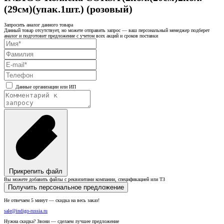
(29см)(упак.1шт.) (розовый)
Запросить аналог данного товара
Данный товар отсутствует, но можете отправить запрос — ваш персональный менеджер подберет
аналог и подготовит предложение с учетом всех акций и сроков поставки
Данные организации или ИП
Прикрепить файл
Вы можете добавить файлы с реквизитами компании, спецификацией или ТЗ
Получить персональное предложение
Не отвечаем 5 минут — скидка на весь заказ!
sale@indigo-russia.ru
Нужна скидка? Звони — сделаем лучшее предложение