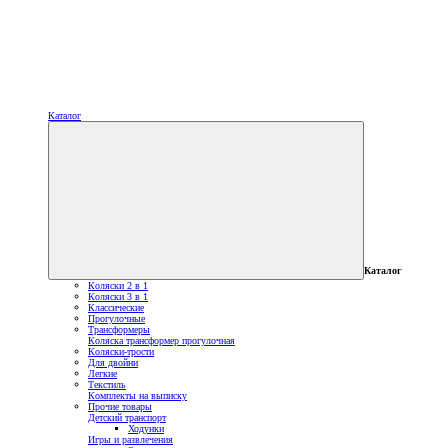
Каталог
Каталог
Коляски 2 в 1
Коляски 3 в 1
Классические
Прогулочные
Трансформеры
Коляска трансформер прогулочная
Коляски-трости
Для двойни
Легкие
Текстиль
Комплекты на выписку
Прочие товары
Детский транспорт
Ходунки
Игры и развлечения