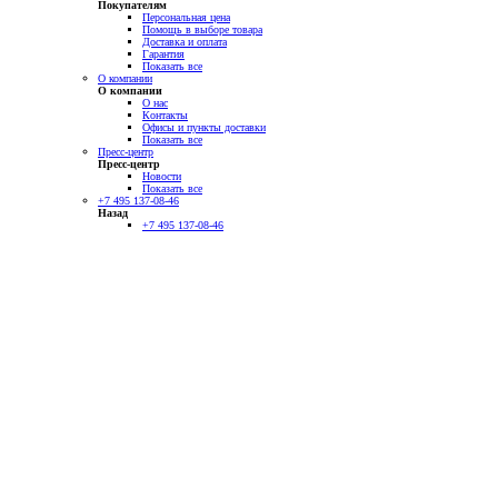
Покупателям
Персональная цена
Помощь в выборе товара
Доставка и оплата
Гарантия
Показать все
О компании
О компании
О нас
Контакты
Офисы и пункты доставки
Показать все
Пресс-центр
Пресс-центр
Новости
Показать все
+7 495 137-08-46
Назад
+7 495 137-08-46