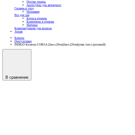
Прочие товары
Аксессуары для автокресел
Гигиена и уход
Пеленание
Все для сна
Борта в кровать
Комплекты в кровать
Матрасы
Комплектующие для колясок
Архив
Каталог
Прогулочные
INDIGO Коляска CORSA (2кол.(20см)2кол.(29см)(упак.1шт.) (розовый)
В сравнение