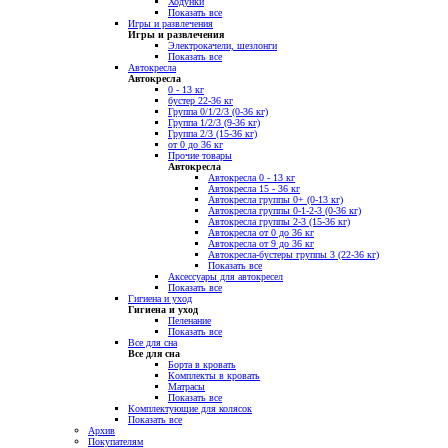
Ходунки
Показать все
Игры и развлечения
Игры и развлечения
Электрокачели, шезлонги
Показать все
Автокресла
Автокресла
0 - 13 кг
бустер 22-36 кг
Группа 0/1/2/3 (0-36 кг)
Группа 1/2/3 (9-36 кг)
Группа 2/3 (15-36 кг)
от 0 до 36 кг
Прочие товары
Автокресла
Автокресла 0 - 13 кг
Автокресла 15 - 36 кг
Автокресла группы 0+ (0-13 кг)
Автокресла группы 0-1-2-3 (0-36 кг)
Автокресла группы 2-3 (15-36 кг)
Автокресла от 0 до 36 кг
Автокресла от 9 до 36 кг
Автокресла-бустеры группы 3 (22-36 кг)
Показать все
Аксессуары для автокресел
Показать все
Гигиена и уход
Гигиена и уход
Пеленание
Показать все
Все для сна
Все для сна
Борта в кровать
Комплекты в кровать
Матрасы
Показать все
Комплектующие для колясок
Показать все
Архив
Покупателям