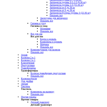
Автокресла группы 0-1-2-3 (0-36 кг)
Автокресла группы 2-3 (15-36 кг)
Автокресла от 0 до 36 кг
Автокресла от 9 до 36 кг
Автокресла-бустеры группы 3 (22-36 кг)
Показать все
Аксессуары для автокресел
Показать все
Гигиена и уход
Гигиена и уход
Пеленание
Показать все
Все для сна
Все для сна
Борта в кровать
Комплекты в кровать
Матрасы
Показать все
Комплектующие для колясок
Показать все
Архив
Коляски 2 в 1
Коляски 3 в 1
Классические
Прогулочные
Трансформеры
Трансформеры
Коляска трансформер прогулочная
Показать все
Коляски-трости
Для двойни
Легкие
Текстиль
Текстиль
Комплекты на выписку
Показать все
Прочие товары
Прочие товары
Детский транспорт
Детский транспорт