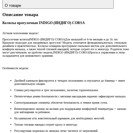
О товаре
Описание товара
Коляска прогулочная INDIGO (ИНДИГО) CORSA
Лучшая всесезонная модель!
Прогулочная коляска
INDIGO (ИНДИГО) CORSA
Для малышей от 6-ти месяцев и до 3х лет.
Идеально подходит для ежедневных прогулок! Модель отличается функциональностью, стильным
дизайном и практичностью. Коляска оснащена просторным спальным местом для дополнительного
комфорта малыша, а также теплой стеганой накидкой, которая согреет его в непогоду. Родители тоже
могут рассчитывать на удобство модели,
INDIGO (ИНДИГО) CORSA
Проста в управлении и легко
складывается для компактного хранения.
Особенности модели:
Двойной капюшон фиксируется в четырех положениях и опускается до бампера + имеет
дополнительную секцию.
Спинка регулируется в трех положениях, включая горизонтальное.
Пятиточечные ремни безопасности с мягкими накладками надежно зафиксируют малыша.
Светоотражающие элементы обеспечат безопасность в темное время суток.
Вентиляционное окошко на молнии для поддержания комфортной температуры + окошко
для наблюдения за ребенком.
На капюшоне есть вместительный кармашек для необходимых мелочей.
Теплая стеганая накидка согреет кроху в непогоду.
Регулируемая подножка из экокожи легко чистится от загрязнений.