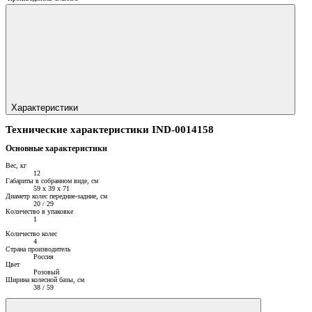
Характеристики
Технические характеристики IND-0014158
Основные характеристики
Вес, кг
12
Габариты в собранном виде, см
59 x 39 x 71
Диаметр колес передние-задние, см
20 / 29
Количество в упаковке
1
Количество колес
4
Страна производитель
Россия
Цвет
Розовый
Ширина колесной базы, см
38 / 59