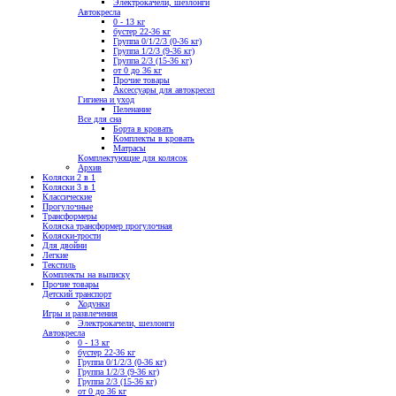
Электрокачели, шезлонги
Автокресла
0 - 13 кг
бустер 22-36 кг
Группа 0/1/2/3 (0-36 кг)
Группа 1/2/3 (9-36 кг)
Группа 2/3 (15-36 кг)
от 0 до 36 кг
Прочие товары
Аксессуары для автокресел
Гигиена и уход
Пеленание
Все для сна
Борта в кровать
Комплекты в кровать
Матрасы
Комплектующие для колясок
Архив
Коляски 2 в 1
Коляски 3 в 1
Классические
Прогулочные
Трансформеры
Коляска трансформер прогулочная
Коляски-трости
Для двойни
Легкие
Текстиль
Комплекты на выписку
Прочие товары
Детский транспорт
Ходунки
Игры и развлечения
Электрокачели, шезлонги
Автокресла
0 - 13 кг
бустер 22-36 кг
Группа 0/1/2/3 (0-36 кг)
Группа 1/2/3 (9-36 кг)
Группа 2/3 (15-36 кг)
от 0 до 36 кг