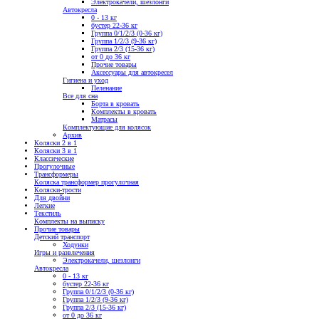
Электрокачели, шезлонги
Автокресла
0 - 13 кг
бустер 22-36 кг
Группа 0/1/2/3 (0-36 кг)
Группа 1/2/3 (9-36 кг)
Группа 2/3 (15-36 кг)
от 0 до 36 кг
Прочие товары
Аксессуары для автокресел
Гигиена и уход
Пеленание
Все для сна
Борта в кровать
Комплекты в кровать
Матрасы
Комплектующие для колясок
Архив
Коляски 2 в 1
Коляски 3 в 1
Классические
Прогулочные
Трансформеры
Коляска трансформер прогулочная
Коляски-трости
Для двойни
Легкие
Текстиль
Комплекты на выписку
Прочие товары
Детский транспорт
Ходунки
Игры и развлечения
Электрокачели, шезлонги
Автокресла
0 - 13 кг
бустер 22-36 кг
Группа 0/1/2/3 (0-36 кг)
Группа 1/2/3 (9-36 кг)
Группа 2/3 (15-36 кг)
от 0 до 36 кг