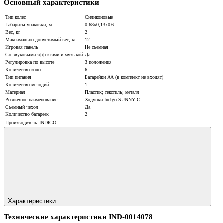
Основный характеристики
Тип колес
Силиконовые
Габариты упаковки, м
0,68x0,13x0,6
Вес, кг
2
Максимально допустимый вес, кг
12
Игровая панель
Не съемная
Со звуковыми эффектами и музыкой
Да
Регулировка по высоте
3 положения
Количество колес
6
Тип питания
Батарейки АА (в комплект не входят)
Количество мелодий
1
Материал
Пластик; текстиль; металл
Розничное наименование
Ходунки Indigo SUNNY C
Съемный чехол
Да
Количество батареек
2
Производитель
INDIGO
Характеристики
Технические характеристики IND-0014078