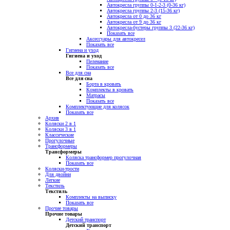
Автокресла группы 0-1-2-3 (0-36 кг)
Автокресла группы 2-3 (15-36 кг)
Автокресла от 0 до 36 кг
Автокресла от 9 до 36 кг
Автокресла-бустеры группы 3 (22-36 кг)
Показать все
Аксессуары для автокресел
Показать все
Гигиена и уход
Гигиена и уход
Пеленание
Показать все
Все для сна
Все для сна
Борта в кровать
Комплекты в кровать
Матрасы
Показать все
Комплектующие для колясок
Показать все
Архив
Коляски 2 в 1
Коляски 3 в 1
Классические
Прогулочные
Трансформеры
Трансформеры
Коляска трансформер прогулочная
Показать все
Коляски-трости
Для двойни
Легкие
Текстиль
Текстиль
Комплекты на выписку
Показать все
Прочие товары
Прочие товары
Детский транспорт
Детский транспорт