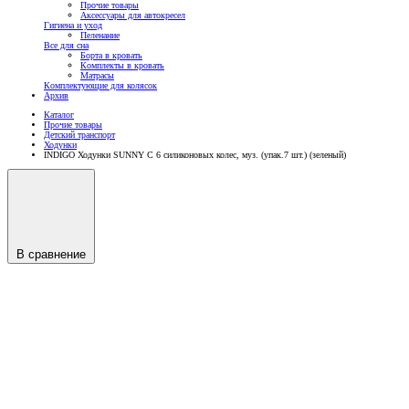
Прочие товары
Аксессуары для автокресел
Гигиена и уход
Пеленание
Все для сна
Борта в кровать
Комплекты в кровать
Матрасы
Комплектующие для колясок
Архив
Каталог
Прочие товары
Детский транспорт
Ходунки
INDIGO Ходунки SUNNY C 6 силиконовых колес, муз. (упак.7 шт.) (зеленый)
В сравнение