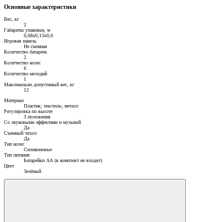
Основные характеристики
Вес, кг
2
Габариты упаковки, м
0,68x0,13x0,6
Игровая панель
Не съемная
Количество батареек
2
Количество колес
6
Количество мелодий
1
Максимально допустимый вес, кг
12
Материал
Пластик; текстиль; металл
Регулировка по высоте
3 положения
Со звуковыми эффектами и музыкой
Да
Съемный чехол
Да
Тип колес
Силиконовые
Тип питания
Батарейки АА (в комплект не входят)
Цвет
Зелёный