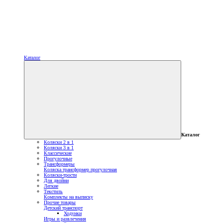
Каталог
Каталог
Коляски 2 в 1
Коляски 3 в 1
Классические
Прогулочные
Трансформеры
Коляска трансформер прогулочная
Коляски-трости
Для двойни
Легкие
Текстиль
Комплекты на выписку
Прочие товары
Детский транспорт
Ходунки
Игры и развлечения