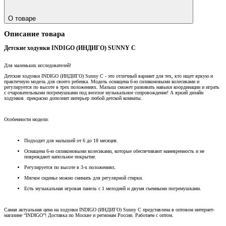
О товаре
Описание товара
Детские ходунки INDIGO (ИНДИГО) SUNNY C
Для маленьких исследователей!
Детские ходунки INDIGO (ИНДИГО) Sunny С - это отличный вариант для тех, кто ищет яркую и
практичную модель для своего ребенка. Модель оснащена 6-ю силиконовыми колесиками и
регулируется по высоте в трех положениях. Малыш сможет развивать навыки координации и играть
с очаровательными погремушками под веселое музыкальное сопровождение! А яркий дизайн
ходунков прекрасно дополнит интерьер любой детской комнаты.
Особенности модели:
Подходят для малышей от 6 до 18 месяцев.
Оснащена 6-ю силиконовыми колесиками, которые обеспечивают маневренность и не
повреждают напольное покрытие.
Регулируется по высоте в 3-х положениях.
Мягкое сиденье можно снимать для регулярной стирки.
Есть музыкальная игровая панель с 1 мелодией и двумя съемными погремушками.
Самая актуальная цена на ходунки INDIGO (ИНДИГО) Sunny С представлена в оптовом интернет-
магазине “INDIGO”! Доставка по Москве и регионам России. Работаем с оптом.