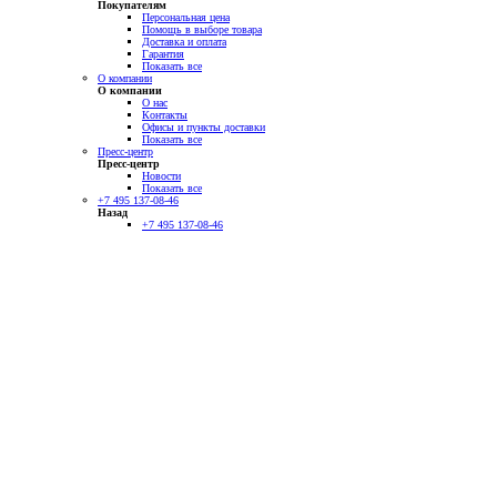
Покупателям
Персональная цена
Помощь в выборе товара
Доставка и оплата
Гарантия
Показать все
О компании
О компании
О нас
Контакты
Офисы и пункты доставки
Показать все
Пресс-центр
Пресс-центр
Новости
Показать все
+7 495 137-08-46
Назад
+7 495 137-08-46