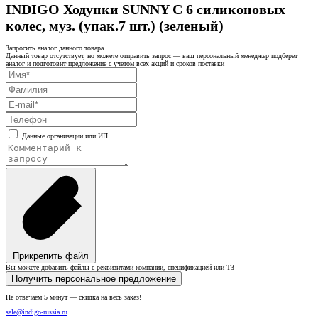
INDIGO Ходунки SUNNY C 6 силиконовых
колес, муз. (упак.7 шт.) (зеленый)
Запросить аналог данного товара
Данный товар отсутствует, но можете отправить запрос — ваш персональный менеджер подберет
аналог и подготовит предложение с учетом всех акций и сроков поставки
Данные организации или ИП
Прикрепить файл
Вы можете добавить файлы с реквизитами компании, спецификацией или ТЗ
Получить персональное предложение
Не отвечаем 5 минут — скидка на весь заказ!
sale@indigo-russia.ru