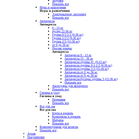
Ходунки
Показать все
Игры и развлечения
Игры и развлечения
Электрокачели, шезлонги
Показать все
Автокресла
Автокресла
0 - 13 кг
бустер 22-36 кг
Группа 0/1/2/3 (0-36 кг)
Группа 1/2/3 (9-36 кг)
Группа 2/3 (15-36 кг)
от 0 до 36 кг
Прочие товары
Автокресла
Автокресла 0 - 13 кг
Автокресла 15 - 36 кг
Автокресла группы 0+ (0-13 кг)
Автокресла группы 0-1-2-3 (0-36 кг)
Автокресла группы 2-3 (15-36 кг)
Автокресла от 0 до 36 кг
Автокресла от 9 до 36 кг
Автокресла-бустеры группы 3 (22-36 кг)
Показать все
Аксессуары для автокресел
Показать все
Гигиена и уход
Гигиена и уход
Пеленание
Показать все
Все для сна
Все для сна
Борта в кровать
Комплекты в кровать
Матрасы
Показать все
Комплектующие для колясок
Показать все
Архив
Покупателям