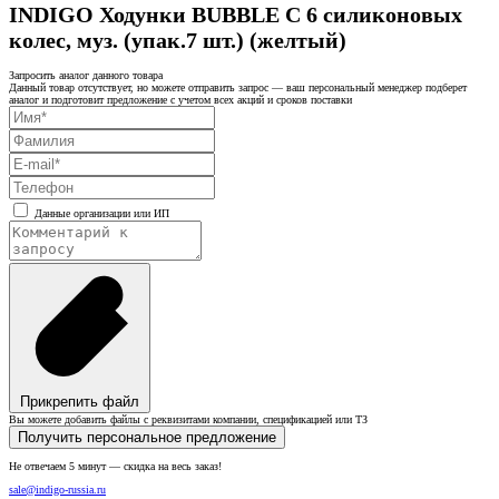
INDIGO Ходунки BUBBLE C 6 силиконовых
колес, муз. (упак.7 шт.) (желтый)
Запросить аналог данного товара
Данный товар отсутствует, но можете отправить запрос — ваш персональный менеджер подберет
аналог и подготовит предложение с учетом всех акций и сроков поставки
Данные организации или ИП
Прикрепить файл
Вы можете добавить файлы с реквизитами компании, спецификацией или ТЗ
Получить персональное предложение
Не отвечаем 5 минут — скидка на весь заказ!
sale@indigo-russia.ru