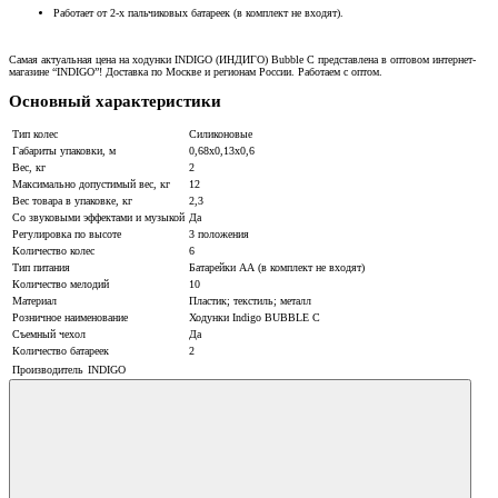
Работает от 2-х пальчиковых батареек (в комплект не входят).
Самая актуальная цена на ходунки INDIGO (ИНДИГО) Bubble С представлена в оптовом интернет-
магазине “INDIGO”! Доставка по Москве и регионам России. Работаем с оптом.
Основный характеристики
Тип колес
Силиконовые
Габариты упаковки, м
0,68х0,13х0,6
Вес, кг
2
Максимально допустимый вес, кг
12
Вес товара в упаковке, кг
2,3
Со звуковыми эффектами и музыкой
Да
Регулировка по высоте
3 положения
Количество колес
6
Тип питания
Батарейки АА (в комплект не входят)
Количество мелодий
10
Материал
Пластик; текстиль; металл
Розничное наименование
Ходунки Indigo BUBBLE C
Съемный чехол
Да
Количество батареек
2
Производитель
INDIGO