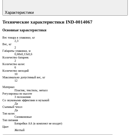
Характеристики
Технические характеристики IND-0014067
Основные характеристики
Вес товара в упаковке, кг
2,3
Вес, кг
2
Габариты упаковки, м
0,68х0,13х0,6
Количество батареек
2
Количество колес
6
Количество мелодий
10
Максимально допустимый вес, кг
12
Материал
Пластик; текстиль; металл
Регулировка по высоте
3 положения
Со звуковыми эффектами и музыкой
Да
Съемный чехол
Да
Тип колес
Силиконовые
Тип питания
Батарейки АА (в комплект не входят)
Цвет
Желтый