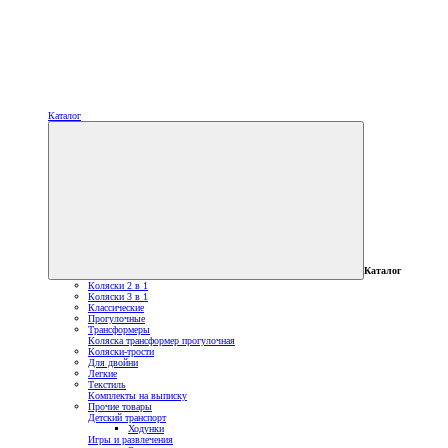
Каталог
Каталог
Коляски 2 в 1
Коляски 3 в 1
Классические
Прогулочные
Трансформеры
Коляска трансформер прогулочная
Коляски-трости
Для двойни
Легкие
Текстиль
Комплекты на выписку
Прочие товары
Детский транспорт
Ходунки
Игры и развлечения