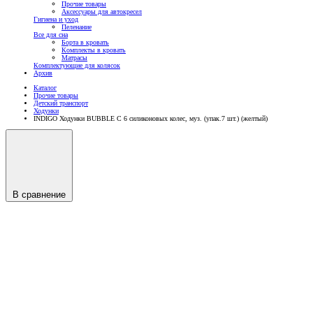
Прочие товары
Аксессуары для автокресел
Гигиена и уход
Пеленание
Все для сна
Борта в кровать
Комплекты в кровать
Матрасы
Комплектующие для колясок
Архив
Каталог
Прочие товары
Детский транспорт
Ходунки
INDIGO Ходунки BUBBLE C 6 силиконовых колес, муз. (упак.7 шт.) (желтый)
В сравнение