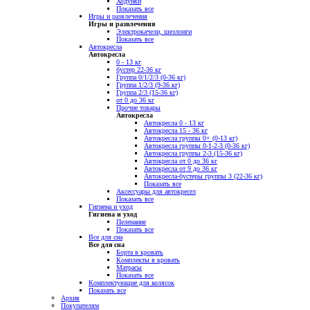
Ходунки
Показать все
Игры и развлечения
Игры и развлечения
Электрокачели, шезлонги
Показать все
Автокресла
Автокресла
0 - 13 кг
бустер 22-36 кг
Группа 0/1/2/3 (0-36 кг)
Группа 1/2/3 (9-36 кг)
Группа 2/3 (15-36 кг)
от 0 до 36 кг
Прочие товары
Автокресла
Автокресла 0 - 13 кг
Автокресла 15 - 36 кг
Автокресла группы 0+ (0-13 кг)
Автокресла группы 0-1-2-3 (0-36 кг)
Автокресла группы 2-3 (15-36 кг)
Автокресла от 0 до 36 кг
Автокресла от 9 до 36 кг
Автокресла-бустеры группы 3 (22-36 кг)
Показать все
Аксессуары для автокресел
Показать все
Гигиена и уход
Гигиена и уход
Пеленание
Показать все
Все для сна
Все для сна
Борта в кровать
Комплекты в кровать
Матрасы
Показать все
Комплектующие для колясок
Показать все
Архив
Покупателям