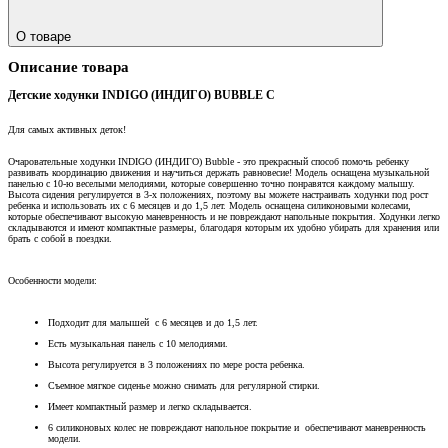
О товаре
Описание товара
Детские ходунки INDIGO (ИНДИГО) BUBBLE С
Для самых активных деток!
Очаровательные ходунки INDIGO (ИНДИГО) Bubble - это прекрасный способ помочь ребенку
развивать координацию движения и научиться держать равновесие! Модель оснащена музыкальной
панелью с 10-ю веселыми мелодиями, которые совершенно точно понравятся каждому малышу.
Высота сидения регулируется в 3-х положениях, поэтому вы можете настраивать ходунки под рост
ребенка и использовать их с 6 месяцев и до 1,5 лет. Модель оснащена силиконовыми колесами,
которые обеспечивают высокую маневренность и не повреждают напольные покрытия. Ходунки легко
складываются и имеют компактные размеры, благодаря которым их удобно убирать для хранения или
брать с собой в поездки.
Особенности модели:
Подходит для малышей с 6 месяцев и до 1,5 лет.
Есть музыкальная панель с 10 мелодиями.
Высота регулируется в 3 положениях по мере роста ребенка.
Съемное мягкое сиденье можно снимать для регулярной стирки.
Имеет компактный размер и легко складывается.
6 силиконовых колес не повреждают напольное покрытие и обеспечивают маневренность
модели.