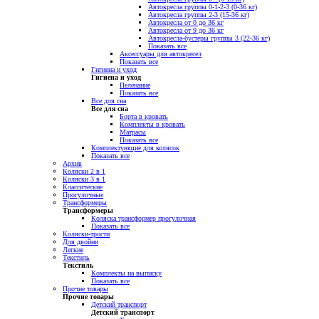
Автокресла группы 0-1-2-3 (0-36 кг)
Автокресла группы 2-3 (15-36 кг)
Автокресла от 0 до 36 кг
Автокресла от 9 до 36 кг
Автокресла-бустеры группы 3 (22-36 кг)
Показать все
Аксессуары для автокресел
Показать все
Гигиена и уход
Гигиена и уход
Пеленание
Показать все
Все для сна
Все для сна
Борта в кровать
Комплекты в кровать
Матрасы
Показать все
Комплектующие для колясок
Показать все
Архив
Коляски 2 в 1
Коляски 3 в 1
Классические
Прогулочные
Трансформеры
Трансформеры
Коляска трансформер прогулочная
Показать все
Коляски-трости
Для двойни
Легкие
Текстиль
Текстиль
Комплекты на выписку
Показать все
Прочие товары
Прочие товары
Детский транспорт
Детский транспорт