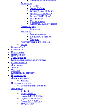
Электрокачели, шезлонги
Автокресла
0 - 13 кг
бустер 22-36 кг
Группа 0/1/2/3 (0-36 кг)
Группа 1/2/3 (9-36 кг)
Группа 2/3 (15-36 кг)
от 0 до 36 кг
Прочие товары
Аксессуары для автокресел
Гигиена и уход
Пеленание
Все для сна
Борта в кровать
Комплекты в кровать
Матрасы
Комплектующие для колясок
Архив
Коляски 2 в 1
Коляски 3 в 1
Классические
Прогулочные
Трансформеры
Коляска трансформер прогулочная
Коляски-трости
Для двойни
Легкие
Текстиль
Комплекты на выписку
Прочие товары
Детский транспорт
Ходунки
Игры и развлечения
Электрокачели, шезлонги
Автокресла
0 - 13 кг
бустер 22-36 кг
Группа 0/1/2/3 (0-36 кг)
Группа 1/2/3 (9-36 кг)
Группа 2/3 (15-36 кг)
от 0 до 36 кг