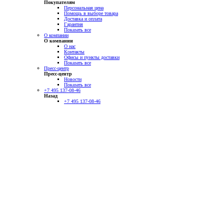
Покупателям
Персональная цена
Помощь в выборе товара
Доставка и оплата
Гарантия
Показать все
О компании
О компании
О нас
Контакты
Офисы и пункты доставки
Показать все
Пресс-центр
Пресс-центр
Новости
Показать все
+7 495 137-08-46
Назад
+7 495 137-08-46