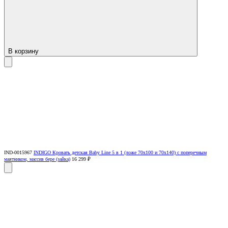
В корзину
IND-0015967
INDIGO Кровать детская Baby Line 5 в 1 (ложе 70х100 и 70х140) с поперечным
маятником, массив бере (зайка)
16 299 ₽