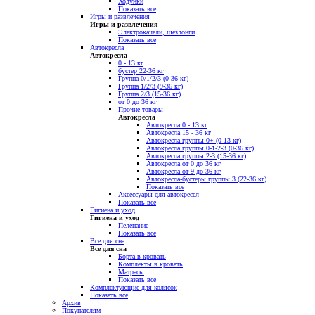
Ходунки
Показать все
Игры и развлечения
Игры и развлечения
Электрокачели, шезлонги
Показать все
Автокресла
Автокресла
0 - 13 кг
бустер 22-36 кг
Группа 0/1/2/3 (0-36 кг)
Группа 1/2/3 (9-36 кг)
Группа 2/3 (15-36 кг)
от 0 до 36 кг
Прочие товары
Автокресла
Автокресла 0 - 13 кг
Автокресла 15 - 36 кг
Автокресла группы 0+ (0-13 кг)
Автокресла группы 0-1-2-3 (0-36 кг)
Автокресла группы 2-3 (15-36 кг)
Автокресла от 0 до 36 кг
Автокресла от 9 до 36 кг
Автокресла-бустеры группы 3 (22-36 кг)
Показать все
Аксессуары для автокресел
Показать все
Гигиена и уход
Гигиена и уход
Пеленание
Показать все
Все для сна
Все для сна
Борта в кровать
Комплекты в кровать
Матрасы
Показать все
Комплектующие для колясок
Показать все
Архив
Покупателям