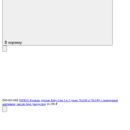
В корзину
IND-0015968
INDIGO Кровать детская Baby Line 5 в 1 (ложе 70х100 и 70х140) с поперечным
маятником, массив бере (звездочки)
16 299 ₽