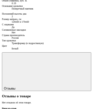
Объем упаковки, куб. м.
0.19
Основание кроватки
Поперечный маятник
Положений высоты дна
2
Размер матраса, см
120х60 и 170х60
С ящиками
Да
Силиконовые накладки
Нет
Страна производитель
Россия
Тип кроватки
Трансформер (в подростковую)
Цвет
Белый
Отзывы
Отзывы о товаре
Нет отзывов об этом товаре.
Написать отзыв