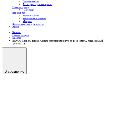
Прочие товары
Аксессуары для автокресел
Гигиена и уход
Пеленание
Все для сна
Борта в кровать
Комплекты в кровать
Матрасы
Комплектующие для колясок
Архив
Каталог
Прочие товары
Кровати
INDIGO Кровать детская Соната с маятником фигур.спин. (в компл.2 упак.) (белый
арт.552031)
В сравнение