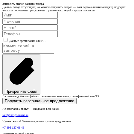
Запросить аналог данного товара
Данный товар отсутствует, но можете отправить запрос — ваш персональный менеджер подберет
аналог и подготовит предложение с учетом всех акций и сроков поставки
Данные организации или ИП
Прикрепить файл
Вы можете добавить файлы с реквизитами компании, спецификацией или ТЗ
Получить персональное предложение
Не отвечаем 5 минут — скидка на весь заказ!
sale@indigo-russia.ru
Нужна скидка? Звони — сделаем лучшее предложение
+7 495 137-08-46
Работаем по всей России