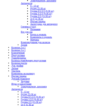
Электрокачели, шезлонги
Автокресла
0 - 13 кг
бустер 22-36 кг
Группа 0/1/2/3 (0-36 кг)
Группа 1/2/3 (9-36 кг)
Группа 2/3 (15-36 кг)
от 0 до 36 кг
Прочие товары
Аксессуары для автокресел
Гигиена и уход
Пеленание
Все для сна
Борта в кровать
Комплекты в кровать
Матрасы
Комплектующие для колясок
Архив
Коляски 2 в 1
Коляски 3 в 1
Классические
Прогулочные
Трансформеры
Коляска трансформер прогулочная
Коляски-трости
Для двойни
Легкие
Текстиль
Комплекты на выписку
Прочие товары
Детский транспорт
Ходунки
Игры и развлечения
Электрокачели, шезлонги
Автокресла
0 - 13 кг
бустер 22-36 кг
Группа 0/1/2/3 (0-36 кг)
Группа 1/2/3 (9-36 кг)
Группа 2/3 (15-36 кг)
от 0 до 36 кг