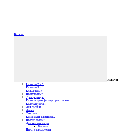
Каталог
Каталог
Коляски 2 в 1
Коляски 3 в 1
Классические
Прогулочные
Трансформеры
Коляска трансформер прогулочная
Коляски-трости
Для двойни
Легкие
Текстиль
Комплекты на выписку
Прочие товары
Детский транспорт
Ходунки
Игры и развлечения