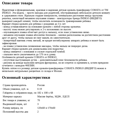
Описание товара
Практичная и функциональная, красивая и надежная детская кровать-трансформер СОНАТА от ТМ
INDIGO. Эта модель – просто находка для родителей, обустраивающих небольшую детскую комнату
в сдержанном стиле. Идеально гладкие поверхности, оптимальное расстояние между прутьями
решетки, кнопочный механизм опускания планки – конструкторы бренда INDIGO (ИНДИГО)
выверяют каждый элемент, чтобы исключить возможность травмирования ребенка.
Вариант сборки кровати для ребенка с рождения до 3-х лет:
- комод устанавливается на основание кровати с любой стороны кроватки.
- высоту ложа можно регулировать в 2-х положениях по высоте.
- опускающаяся планка облегчает доступ к малышу, если ложе установлено низко.
- механизм опускания планки абсолютно безопасен – кнопки расположены на достаточном расстоянии
друг от друга, чтобы малыш не смог нажать их самостоятельно.
- поперечный маятник очень мягкий, не вредит вестибулярному аппарату ребенка и может быть
зафиксирован.
- на планке установлена силиконовая накладка, чтобы малыш не повредил десна.
Вариант сборки кровати для дошкольника или подростка:
- комод снимается с основания и служит отдельной тумбой.
- спальное место увеличивается до 170 см в длину.
Особенности детской кровати СОНАТА от INDIGO:
- отсутствие выступающих ручек – дополнительный плюс безопасности ребенка.
- рисунок на комоде выполнен методом фрезеровки, он не сотрется со временем и, кстати прекрасно
сочетается с комодом ФИЛИН.
Купить оптом и в розницу детские кровати-трансформеры СОНАТА INDIGO (ИНДИГО) можно в
нескольких натуральных расцветках со склада в Москве.
Основный характеристики
Страна производитель
Россия
Объем упаковки, куб. м.
0.19
Габариты в собранном виде, см
182 х 108 х 68
Материал каркаса
Массив берёзы, МДФ, ЛДСП
Вес товара в упаковке, кг
70
Выдвижной ящик, шт
3
Размер матраса, см
120х60 и 170х60
Положений высоты дна
2