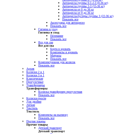
Автокресла группы 0-1-2-3 (0-36 кг)
Автокресла группы 2-3 (15-36 кг)
Автокресла от 0 до 36 кг
Автокресла от 9 до 36 кг
Автокресла-бустеры группы 3 (22-36 кг)
Показать все
Аксессуары для автокресел
Показать все
Гигиена и уход
Гигиена и уход
Пеленание
Показать все
Все для сна
Все для сна
Борта в кровать
Комплекты в кровать
Матрасы
Показать все
Комплектующие для колясок
Показать все
Архив
Коляски 2 в 1
Коляски 3 в 1
Классические
Прогулочные
Трансформеры
Трансформеры
Коляска трансформер прогулочная
Показать все
Коляски-трости
Для двойни
Легкие
Текстиль
Текстиль
Комплекты на выписку
Показать все
Прочие товары
Прочие товары
Детский транспорт
Детский транспорт