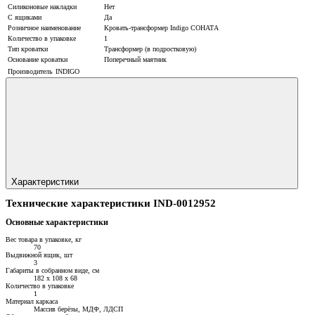
Силиконовые накладки
Нет
С ящиками
Да
Розничное наименование
Кровать-трансформер Indigo СОНАТА
Количество в упаковке
1
Тип кроватки
Трансформер (в подростковую)
Основание кроватки
Поперечный маятник
Производитель
INDIGO
Характеристики
Технические характеристики IND-0012952
Основные характеристики
Вес товара в упаковке, кг
70
Выдвижной ящик, шт
3
Габариты в собранном виде, см
182 х 108 х 68
Количество в упаковке
1
Материал каркаса
Массив берёзы, МДФ, ЛДСП