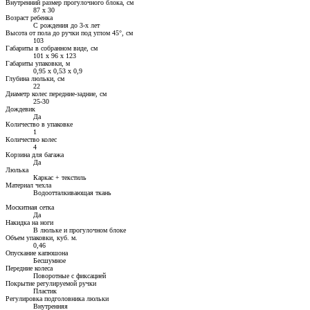
Внутренний размер прогулочного блока, см
87 х 30
Возраст ребенка
С рождения до 3-х лет
Высота от пола до ручки под углом 45°, см
103
Габариты в собранном виде, см
101 х 96 х 123
Габариты упаковки, м
0,95 х 0,53 х 0,9
Глубина люльки, см
22
Диаметр колес передние-задние, см
25-30
Дождевик
Да
Количество в упаковке
1
Количество колес
4
Корзина для багажа
Да
Люлька
Каркас + текстиль
Материал чехла
Водоотталкивающая ткань
Москитная сетка
Да
Накидка на ноги
В люльке и прогулочном блоке
Объем упаковки, куб. м.
0,46
Опускание капюшона
Бесшумное
Передние колеса
Поворотные с фиксацией
Покрытие регулируемой ручки
Пластик
Регулировка подголовника люльки
Внутренняя