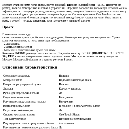
Крепкая стальная рама легко складывается книжкой. Ширина колесной базы - 96 см. Несмотря на
размер, коляска маневренная и легкая в управлении. Передние поворотные колеса при желании можно
зафиксировать. Благодаря регулируемой пружинная амортизации и большим надувным колесам ход у
коляски мягкий даже при движении по неровной дороге. Система крепления One Touch позволяет
легко устанавливать блоки как лицом, так и спиной вперед (можно установить один блок лицом к
маме, а второй - по ходу движения, если настроение у малышей разное).
Прочее
В комплекте также идут:
- вместительная сумка для багажа с твердым дном, благодаря которому она не провисает. Сумка
крепится молниями, ее легко снять при необходимости.
- 2 дождевика.
- 2 антимоскитные сетки.
- большая и вместительная сумка для мамы.
Компания INDIGO реализует коляски оптом. Покупайте коляску INDIGO (ИНДИГО) CHARLOTTE
Sity DUO в нашем интернет-магазине по лучшим ценам. Мы осуществляем доставку товара по
Москве, Московской области, и в другие регионы России.
Основный характеристики
Страна производитель
Польша
Материал чехла
Водоотталкивающая ткань
Покрытие регулируемой ручки
Пластик
Люлька
Каркас + текстиль
Ручка для переноски люльки
Да
Опускание капюшона
Бесшумное
Регулировка подголовника люльки
Внутренняя
Вентиляционные окна
В люльке и в прогулочном блоке
Ветрозащитный отворот
Да
Система крепления к раме
One Touch Sistem
Тип амортизаторов
Пружинные регулируемые
Регулируемая спинка прогулочного блока
4 положения
Регулируемая подножка прогулочного блока
Да