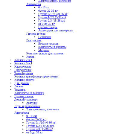
Электрокачели, шезлонги
Автокресла
0 - 13 кг
бустер 22-36 кг
Группа 0/1/2/3 (0-36 кг)
Группа 1/2/3 (9-36 кг)
Группа 2/3 (15-36 кг)
от 0 до 36 кг
Прочие товары
Аксессуары для автокресел
Гигиена и уход
Пеленание
Все для сна
Борта в кровать
Комплекты в кровать
Матрасы
Комплектующие для колясок
Архив
Коляски 2 в 1
Коляски 3 в 1
Классические
Прогулочные
Трансформеры
Коляска трансформер прогулочная
Коляски-трости
Для двойни
Легкие
Текстиль
Комплекты на выписку
Прочие товары
Детский транспорт
Ходунки
Игры и развлечения
Электрокачели, шезлонги
Автокресла
0 - 13 кг
бустер 22-36 кг
Группа 0/1/2/3 (0-36 кг)
Группа 1/2/3 (9-36 кг)
Группа 2/3 (15-36 кг)
от 0 до 36 кг