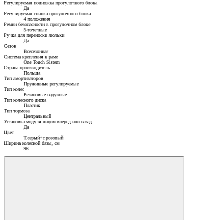
Регулируемая подножка прогулочного блока
Да
Регулируемая спинка прогулочного блока
4 положения
Ремни безопасности в прогулочном блоке
5-точечные
Ручка для переноски люльки
Да
Сезон
Всесезонная
Система крепления к раме
One Touch Sistem
Страна производитель
Польша
Тип амортизаторов
Пружинные регулируемые
Тип колес
Резиновые надувные
Тип колесного диска
Пластик
Тип тормоза
Центральный
Установка модуля лицом вперед или назад
Да
Цвет
Т.серый+т.розовый
Ширина колесной базы, см
96