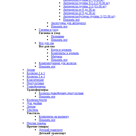
Автокресла группы 0-1-2-3 (0-36 кг)
Автокресла группы 2-3 (15-36 кг)
Автокресла от 0 до 36 кг
Автокресла от 9 до 36 кг
Автокресла-бустеры группы 3 (22-36 кг)
Показать все
Аксессуары для автокресел
Показать все
Гигиена и уход
Гигиена и уход
Пеленание
Показать все
Все для сна
Все для сна
Борта в кровать
Комплекты в кровать
Матрасы
Показать все
Комплектующие для колясок
Показать все
Архив
Коляски 2 в 1
Коляски 3 в 1
Классические
Прогулочные
Трансформеры
Трансформеры
Коляска трансформер прогулочная
Показать все
Коляски-трости
Для двойни
Легкие
Текстиль
Текстиль
Комплекты на выписку
Показать все
Прочие товары
Прочие товары
Детский транспорт
Детский транспорт