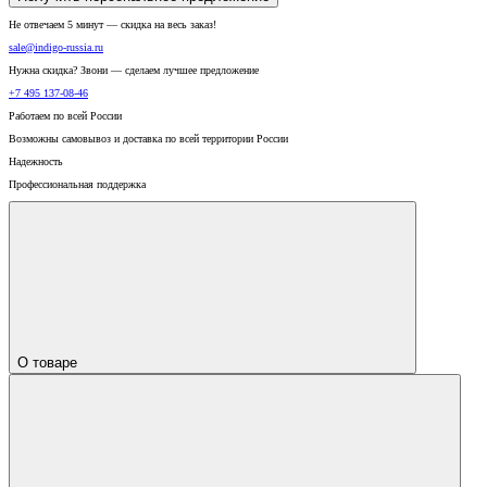
Не отвечаем 5 минут — скидка на весь заказ!
sale@indigo-russia.ru
Нужна скидка? Звони — сделаем лучшее предложение
+7 495 137-08-46
Работаем по всей России
Возможны самовывоз и доставка по всей территории России
Надежность
Профессиональная поддержка
О товаре