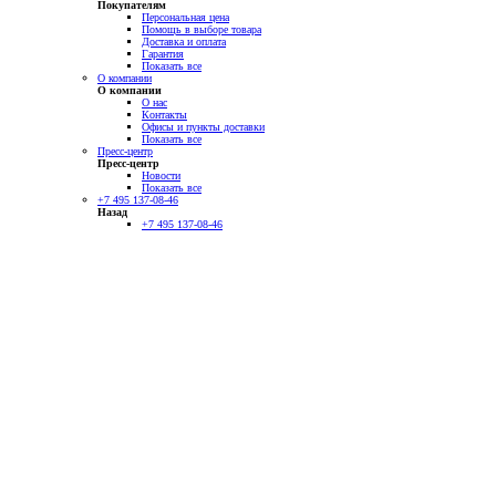
Покупателям
Персональная цена
Помощь в выборе товара
Доставка и оплата
Гарантия
Показать все
О компании
О компании
О нас
Контакты
Офисы и пункты доставки
Показать все
Пресс-центр
Пресс-центр
Новости
Показать все
+7 495 137-08-46
Назад
+7 495 137-08-46