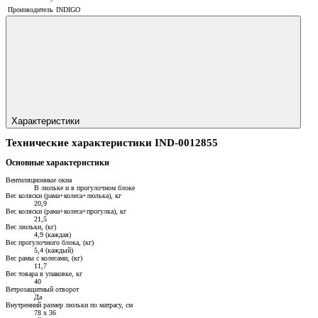
Производитель
INDIGO
Характеристики
Технические характеристики IND-0012855
Основные характеристики
Вентиляционные окна
В люльке и в прогулочном блоке
Вес коляски (рама+колеса+люлька), кг
20,9
Вес коляски (рама+колеса+прогулка), кг
21,5
Вес люльки, (кг)
4,9 (каждая)
Вес прогулочного блока, (кг)
5,4 (каждый)
Вес рамы с колесами, (кг)
11,7
Вес товара в упаковке, кг
40
Ветрозащитный отворот
Да
Внутренний размер люльки по матрасу, см
78 х 36