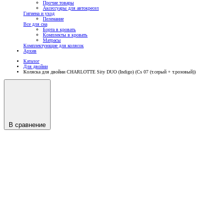
Прочие товары
Аксессуары для автокресел
Гигиена и уход
Пеленание
Все для сна
Борта в кровать
Комплекты в кровать
Матрасы
Комплектующие для колясок
Архив
Каталог
Для двойни
Коляска для двойни CHARLOTTE Sity DUO (Indigo) (Cs 07 (т.серый + т.розовый))
В сравнение