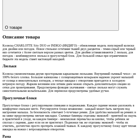
О товаре
Описание товара
Коляска CHARLOTTE Sity DUO от INDIGO (ИНДИГО) - обновленная модель популярной коляски
для двойни или погодок. Новое стильное сочетание тканей двух расцветок - темно-серый или черный
низ сочетается с более светлым верхом разных цветов. Для двойни устанавливаются 2 люльки, для
погодок - комбинируются люлька и прогулочный блок. Для большой семьи при ограниченном
бюджете эта модель станет настоящей находкой.
Люльки
Коляска укомплектована двумя просторными каркасными люльками. Внутренний съемный чехол - из
100% белого хлопка. Большие капюшоны с солнцезащитным козырьком надежно укроют малышей
от солнца и нежелательных взглядов, а теплые накидки с отворотами пригодятся в холодную
ветряную погоду. Жарким весенним или летним днем можно открыть дополнительную секцию из
сетки для проветривания. Предусмотрена функция укачивания - снятые люльки могут служить
самостоятельными колыбельками. Для переноски предусмотрены удобные ручки.
Прогулочные блоки
Прогулочные блоки с регулируемыми спинками и подножками. Каждое сидение можно разложить в
комфортное спальное место. Регулируются блоки независимо - каждый может быть настроен под
настроение малыша. За безопасность отвечают 5-точечные ремни. Для удобства малышей на ремнях и
на замке предусмотрены мягкие накладки. Съемные бамперы отделаны экокожей - приятной на ощупь
и практичной в уходе, на каждом бампере - межпаховая перемычка на кнопке, чтобы ребенок не
сползал с сидения, даже если он не пристегнут. Подножки так же отделаны экокожей - чтобы их
очистить, достаточно просто протереть влажной тканью. К каждому прогулочному блоку идет теплая
накидка на ножки с ветрозащитным отворотом.
Рама