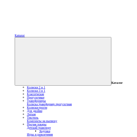
Каталог
Каталог
Коляски 2 в 1
Коляски 3 в 1
Классические
Прогулочные
Трансформеры
Коляска трансформер прогулочная
Коляски-трости
Для двойни
Легкие
Текстиль
Комплекты на выписку
Прочие товары
Детский транспорт
Ходунки
Игры и развлечения