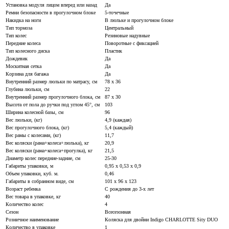
Установка модуля лицом вперед или назад
Да
Ремни безопасности в прогулочном блоке
5-точечные
Накидка на ноги
В люльке и прогулочном блоке
Тип тормоза
Центральный
Тип колес
Резиновые надувные
Передние колеса
Поворотные с фиксацией
Тип колесного диска
Пластик
Дождевик
Да
Москитная сетка
Да
Корзина для багажа
Да
Внутренний размер люльки по матрасу, см
78 х 36
Глубина люльки, см
22
Внутренний размер прогулочного блока, см
87 х 30
Высота от пола до ручки под углом 45°, см
103
Ширина колесной базы, см
96
Вес люльки, (кг)
4,9 (каждая)
Вес прогулочного блока, (кг)
5,4 (каждый)
Вес рамы с колесами, (кг)
11,7
Вес коляски (рама+колеса+люлька), кг
20,9
Вес коляски (рама+колеса+прогулка), кг
21,5
Диаметр колес передние-задние, см
25-30
Габариты упаковки, м
0,95 х 0,53 х 0,9
Объем упаковки, куб. м.
0,46
Габариты в собранном виде, см
101 х 96 х 123
Возраст ребенка
С рождения до 3-х лет
Вес товара в упаковке, кг
40
Количество колес
4
Сезон
Всесезонная
Розничное наименование
Коляска для двойни Indigo CHARLOTTE Sity DUO
Количество в упаковке
1