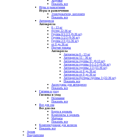
Ходунки
Показать все
Игры и развлечения
Игры и развлечения
Электрокачели, шезлонги
Показать все
Автокресла
Автокресла
0 - 13 кг
бустер 22-36 кг
Группа 0/1/2/3 (0-36 кг)
Группа 1/2/3 (9-36 кг)
Группа 2/3 (15-36 кг)
от 0 до 36 кг
Прочие товары
Автокресла
Автокресла 0 - 13 кг
Автокресла 15 - 36 кг
Автокресла группы 0+ (0-13 кг)
Автокресла группы 0-1-2-3 (0-36 кг)
Автокресла группы 2-3 (15-36 кг)
Автокресла от 0 до 36 кг
Автокресла от 9 до 36 кг
Автокресла-бустеры группы 3 (22-36 кг)
Показать все
Аксессуары для автокресел
Показать все
Гигиена и уход
Гигиена и уход
Пеленание
Показать все
Все для сна
Все для сна
Борта в кровать
Комплекты в кровать
Матрасы
Показать все
Комплектующие для колясок
Показать все
Архив
Покупателям