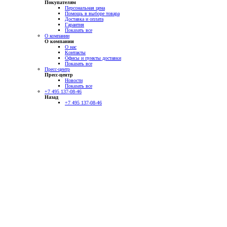
Покупателям
Персональная цена
Помощь в выборе товара
Доставка и оплата
Гарантия
Показать все
О компании
О компании
О нас
Контакты
Офисы и пункты доставки
Показать все
Пресс-центр
Пресс-центр
Новости
Показать все
+7 495 137-08-46
Назад
+7 495 137-08-46