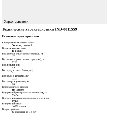
Характеристики
Технические характеристики IND-0011559
Основные характеристики
Бампер на прогулочном блоке
Экокожа, съемный
Вентиляционные окна
В люльке
Вес коляски (рама+колеса+люлька), кг
17
Вес коляски (рама+колеса+прогулка), кг
17,2
Вес люльки, (кг)
4,8
Вес прогулочного блока, (кг)
5
Вес рамы с колесами, (кг)
12,2
Вес товара в упаковке, кг
26
Ветрозащитный отворот
На магните
Внутренний размер люльки по матрасу, см
75х34
Внутренний размер прогулочного блока, см
80х30
Внутренний чехол
100% хлопок
Возраст ребенка
С рождения до 3-х лет