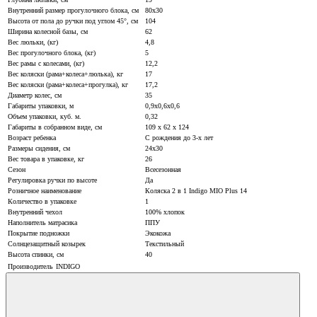
Внутренний размер прогулочного блока, см
80х30
Высота от пола до ручки под углом 45°, см
104
Ширина колесной базы, см
62
Вес люльки, (кг)
4,8
Вес прогулочного блока, (кг)
5
Вес рамы с колесами, (кг)
12,2
Вес коляски (рама+колеса+люлька), кг
17
Вес коляски (рама+колеса+прогулка), кг
17,2
Диаметр колес, см
35
Габариты упаковки, м
0,9х0,6х0,6
Объем упаковки, куб. м.
0,32
Габариты в собранном виде, см
109 х 62 х 124
Возраст ребенка
С рождения до 3-х лет
Размеры сидения, см
24x30
Вес товара в упаковке, кг
26
Сезон
Всесезонная
Регулировка ручки по высоте
Да
Розничное наименование
Коляска 2 в 1 Indigo MIO Plus 14
Количество в упаковке
1
Внутренний чехол
100% хлопок
Наполнитель матрасика
ППУ
Покрытие подножки
Экокожа
Солнцезащитный козырек
Текстильный
Высота спинки, см
40
Производитель
INDIGO