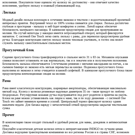
исполнении. Покупатели тоже оценили эту коляску по достоинству - они отмечают качество
исполнения, удобную люльку и плавный убаюкивающий ход.
Люлька
Модный дизайн люльки воплощен в сочетании экокожи и текстиля с водоотталкивающей пропиткой
интересных принтов. Внутренний чехол из 100% хлопка снимается для стирки. Люлька достаточно
глубокая и просторная - малышу в ней будет комфортно и уютно. Литой каркас обеспечит
безопасность маленького пассажира. В капюшоне предусмотрена секция для проветривания на
молнии. На случай непогоды у накидки имеется ветрозащитный отворот, который фиксируется
магнитом. С системой One Touch легко снять люльку с рамы, для переноски предусмотрена удобная
ручка. Благодаря конструкции снятую люльку можно тихонько укачивать, в гостях она может
служить малышу самостоятельным спальным местом.
Прогулочный блок
Сидение прогулочного блока трансформируется в спальное место 31 х 83 см. Механизм опускания
спинки позволяет установить ее как вертикально, так и в лежачем или в полулежачем положении.
Безопасность малыша обеспечивается 5-точечными ремнями с мягкими накладками на плечах, а на
съемном бампере из экокожи есть мягкая перемычка на кнопке. Подножка прогулочного блока
выполнена из экокожи и легко очищается влажной салфеткой. В капюшоне прогулочного блока также
предусмотрена вентиляционная секция на молнии.
Рама
Рама имеет классическую конструкцию, шарнирные амортизаторы, обеспечивающие максимально
мягкий ход. Колеса у коляски резиновые надувные диаметром 35 см - такие проедут по любому
бездорожью. Регулируемая кожаная ручка подстраивается под рост родителя и приятна на ощупь.
Блоки на раме можно устанавливать как лицом к маме, так и по ходу движения - с системой One
Touch это займет минимум времени и усилий. Центральный тормоз фиксирует коляску одним
нажатием педали. Для багажа наряду с металлической сеткой предусмотрена закрытая текстильная
сумка.
Прочее
В комплектацию также входит стильный и удобный рюкзак для мамы, дождевик и антимоскитная
сетка.
Покупайте классические детские коляски оптом в интернет-магазине INDIGO по лучшим ценам.
Доставка ведущими транспортными компаниями во все регионы России и в страны СНГ, возможен