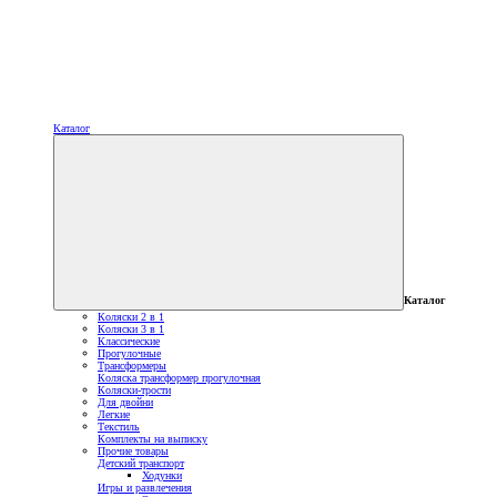
Каталог
Каталог
Коляски 2 в 1
Коляски 3 в 1
Классические
Прогулочные
Трансформеры
Коляска трансформер прогулочная
Коляски-трости
Для двойни
Легкие
Текстиль
Комплекты на выписку
Прочие товары
Детский транспорт
Ходунки
Игры и развлечения