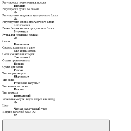
Регулировка подголовника люльки
Внешняя
Регулировка ручки по высоте
Да
Регулируемая подножка прогулочного блока
Да
Регулируемая спинка прогулочного блока
4 положения
Ремни безопасности в прогулочном блоке
5-точечные
Ручка для переноски люльки
Да
Сезон
Всесезонная
Система крепления к раме
One Touch Sistem
Солнцезащитный козырек
Текстильный
Страна производитель
Польша
Сумка для мамы
Рюкзак
Тип амортизаторов
Шарнирные
Тип колес
Резиновые надувные
Тип колесного диска
Пластик
Тип тормоза
Центральный
Установка модуля лицом вперед или назад
Да
Цвет
Черная кожа+черный узор
Ширина колесной базы, см
62