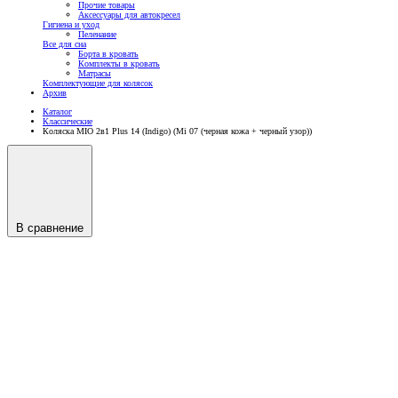
Прочие товары
Аксессуары для автокресел
Гигиена и уход
Пеленание
Все для сна
Борта в кровать
Комплекты в кровать
Матрасы
Комплектующие для колясок
Архив
Каталог
Классические
Коляска MIO 2в1 Plus 14 (Indigo) (Mi 07 (черная кожа + черный узор))
В сравнение