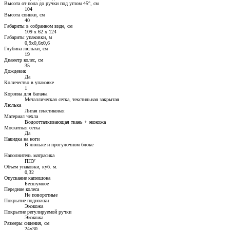
Высота от пола до ручки под углом 45°, см
104
Высота спинки, см
40
Габариты в собранном виде, см
109 х 62 х 124
Габариты упаковки, м
0,9х0,6х0,6
Глубина люльки, см
19
Диаметр колес, см
35
Дождевик
Да
Количество в упаковке
1
Корзина для багажа
Металлическая сетка, текстильная закрытая
Люлька
Литая пластиковая
Материал чехла
Водоотталкивающая ткань + экокожа
Москитная сетка
Да
Накидка на ноги
В люльке и прогулочном блоке
Наполнитель матрасика
ППУ
Объем упаковки, куб. м.
0,32
Опускание капюшона
Бесшумное
Передние колеса
Не поворотные
Покрытие подножки
Экокожа
Покрытие регулируемой ручки
Экокожа
Размеры сидения, см
24x30