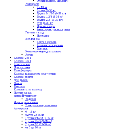
Электрокачели, шезлонги
Автокресла
0 - 13 кг
бустер 22-36 кг
Группа 0/1/2/3 (0-36 кг)
Группа 1/2/3 (9-36 кг)
Группа 2/3 (15-36 кг)
от 0 до 36 кг
Прочие товары
Аксессуары для автокресел
Гигиена и уход
Пеленание
Все для сна
Борта в кровать
Комплекты в кровать
Матрасы
Комплектующие для колясок
Архив
Коляски 2 в 1
Коляски 3 в 1
Классические
Прогулочные
Трансформеры
Коляска трансформер прогулочная
Коляски-трости
Для двойни
Легкие
Текстиль
Комплекты на выписку
Прочие товары
Детский транспорт
Ходунки
Игры и развлечения
Электрокачели, шезлонги
Автокресла
0 - 13 кг
бустер 22-36 кг
Группа 0/1/2/3 (0-36 кг)
Группа 1/2/3 (9-36 кг)
Группа 2/3 (15-36 кг)
от 0 до 36 кг