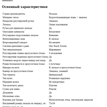
самовывоз.
Основный характеристики
Страна производитель
Польша
Материал чехла
Водоотталкивающая ткань + экокожа
Покрытие регулируемой ручки
Экокожа
Люлька
Литая пластиковая
Ручка для переноски люльки
Да
Опускание капюшона
Бесшумное
Регулировка подголовника люльки
Внешняя
Вентиляционные окна
В люльке
Ветрозащитный отворот
На магните
Система крепления к раме
One Touch Sistem
Тип амортизаторов
Шарнирные
Регулируемая спинка прогулочного блока
4 положения
Регулируемая подножка прогулочного блока
Да
Установка модуля лицом вперед или назад
Да
Ремни безопасности в прогулочном блоке
5-точечные
Накидка на ноги
В люльке и прогулочном блоке
Бампер на прогулочном блоке
Экокожа, съемный
Тип тормоза
Центральный
Тип колес
Резиновые надувные
Передние колеса
Не поворотные
Тип колесного диска
Пластик
Сумка для мамы
Рюкзак
Дождевик
Да
Москитная сетка
Да
Корзина для багажа
Металлическая сетка, текстильная закрытая
Внутренний размер люльки по матрасу, см
75х34
Глубина люльки, см
19