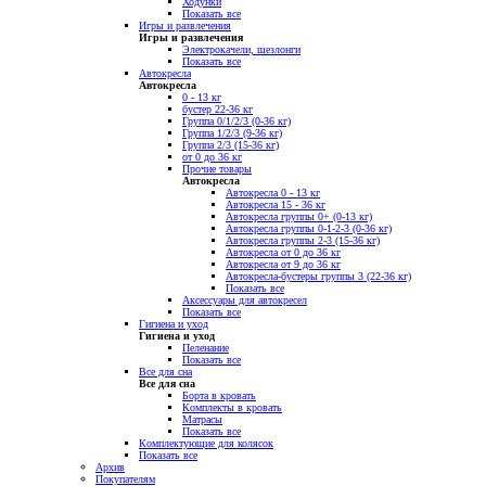
Ходунки
Показать все
Игры и развлечения
Игры и развлечения
Электрокачели, шезлонги
Показать все
Автокресла
Автокресла
0 - 13 кг
бустер 22-36 кг
Группа 0/1/2/3 (0-36 кг)
Группа 1/2/3 (9-36 кг)
Группа 2/3 (15-36 кг)
от 0 до 36 кг
Прочие товары
Автокресла
Автокресла 0 - 13 кг
Автокресла 15 - 36 кг
Автокресла группы 0+ (0-13 кг)
Автокресла группы 0-1-2-3 (0-36 кг)
Автокресла группы 2-3 (15-36 кг)
Автокресла от 0 до 36 кг
Автокресла от 9 до 36 кг
Автокресла-бустеры группы 3 (22-36 кг)
Показать все
Аксессуары для автокресел
Показать все
Гигиена и уход
Гигиена и уход
Пеленание
Показать все
Все для сна
Все для сна
Борта в кровать
Комплекты в кровать
Матрасы
Показать все
Комплектующие для колясок
Показать все
Архив
Покупателям