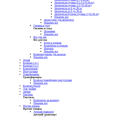
Автокресла группы 0-1-2-3 (0-36 кг)
Автокресла группы 2-3 (15-36 кг)
Автокресла от 0 до 36 кг
Автокресла от 9 до 36 кг
Автокресла-бустеры группы 3 (22-36 кг)
Показать все
Аксессуары для автокресел
Показать все
Гигиена и уход
Гигиена и уход
Пеленание
Показать все
Все для сна
Все для сна
Борта в кровать
Комплекты в кровать
Матрасы
Показать все
Комплектующие для колясок
Показать все
Архив
Коляски 2 в 1
Коляски 3 в 1
Классические
Прогулочные
Трансформеры
Трансформеры
Коляска трансформер прогулочная
Показать все
Коляски-трости
Для двойни
Легкие
Текстиль
Текстиль
Комплекты на выписку
Показать все
Прочие товары
Прочие товары
Детский транспорт
Детский транспорт