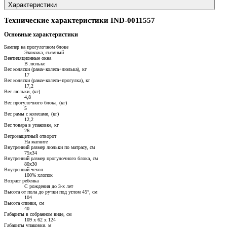
Характеристики
Технические характеристики IND-0011557
Основные характеристики
Бампер на прогулочном блоке
Экокожа, съемный
Вентиляционные окна
В люльке
Вес коляски (рама+колеса+люлька), кг
17
Вес коляски (рама+колеса+прогулка), кг
17,2
Вес люльки, (кг)
4,8
Вес прогулочного блока, (кг)
5
Вес рамы с колесами, (кг)
12,2
Вес товара в упаковке, кг
26
Ветрозащитный отворот
На магните
Внутренний размер люльки по матрасу, см
75х34
Внутренний размер прогулочного блока, см
80х30
Внутренний чехол
100% хлопок
Возраст ребенка
С рождения до 3-х лет
Высота от пола до ручки под углом 45°, см
104
Высота спинки, см
40
Габариты в собранном виде, см
109 х 62 х 124
Габариты упаковки, м