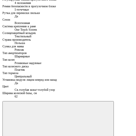
4 положения
Ремни безопасности в прогулочном блоке
5-точечные
Ручка для переноски люльки
Да
Сезон
Всесезонная
Система крепления к раме
One Touch Sistem
Солнцезащитный козырек
Текстильный
Страна производитель
Польша
Сумка для мамы
Рюкзак
Тип амортизаторов
Шарнирные
Тип колес
Резиновые надувные
Тип колесного диска
Пластик
Тип тормоза
Центральный
Установка модуля лицом вперед или назад
Да
Цвет
Св.голубая кожа+голубой узор
Ширина колесной базы, см
62