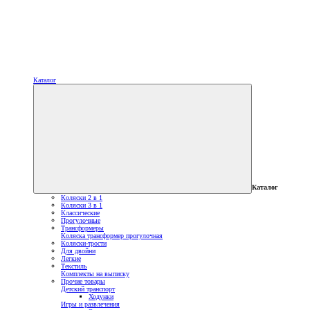
Каталог
Каталог
Коляски 2 в 1
Коляски 3 в 1
Классические
Прогулочные
Трансформеры
Коляска трансформер прогулочная
Коляски-трости
Для двойни
Легкие
Текстиль
Комплекты на выписку
Прочие товары
Детский транспорт
Ходунки
Игры и развлечения