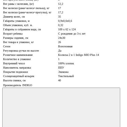
Вес рамы с колесами, (кг)
12,2
Вес коляски (рама+колеса+люлька), кг
17
Вес коляски (рама+колеса+прогулка), кг
17,2
Диаметр колес, см
35
Габариты упаковки, м
0,9х0,6х0,6
Объем упаковки, куб. м.
0,32
Габариты в собранном виде, см
109 х 62 х 124
Возраст ребенка
С рождения до 3-х лет
Размеры сидения, см
24x30
Вес товара в упаковке, кг
26
Сезон
Всесезонная
Регулировка ручки по высоте
Да
Розничное наименование
Коляска 2 в 1 Indigo MIO Plus 14
Количество в упаковке
1
Внутренний чехол
100% хлопок
Наполнитель матрасика
ППУ
Покрытие подножки
Экокожа
Солнцезащитный козырек
Текстильный
Высота спинки, см
40
Производитель
INDIGO