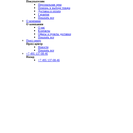
Покупателям
Персональная цена
Помощь в выборе товара
Доставка и оплата
Гарантия
Показать все
О компании
О компании
О нас
Контакты
Офисы и пункты доставки
Показать все
Пресс-центр
Пресс-центр
Новости
Показать все
+7 495 137-08-46
Назад
+7 495 137-08-46