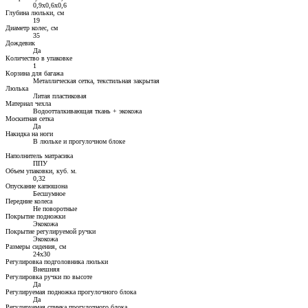
0,9х0,6х0,6
Глубина люльки, см
19
Диаметр колес, см
35
Дождевик
Да
Количество в упаковке
1
Корзина для багажа
Металлическая сетка, текстильная закрытая
Люлька
Литая пластиковая
Материал чехла
Водоотталкивающая ткань + экокожа
Москитная сетка
Да
Накидка на ноги
В люльке и прогулочном блоке
Наполнитель матрасика
ППУ
Объем упаковки, куб. м.
0,32
Опускание капюшона
Бесшумное
Передние колеса
Не поворотные
Покрытие подножки
Экокожа
Покрытие регулируемой ручки
Экокожа
Размеры сидения, см
24x30
Регулировка подголовника люльки
Внешняя
Регулировка ручки по высоте
Да
Регулируемая подножка прогулочного блока
Да
Регулируемая спинка прогулочного блока