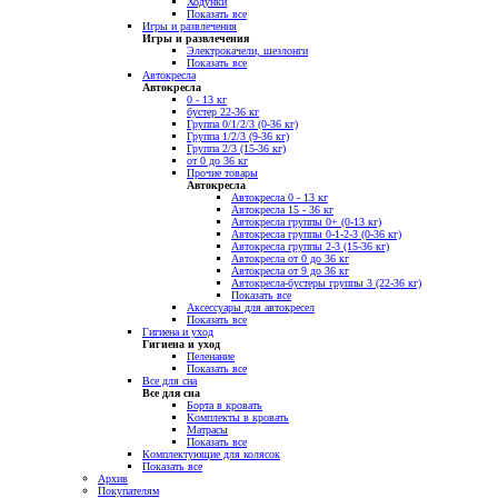
Ходунки
Показать все
Игры и развлечения
Игры и развлечения
Электрокачели, шезлонги
Показать все
Автокресла
Автокресла
0 - 13 кг
бустер 22-36 кг
Группа 0/1/2/3 (0-36 кг)
Группа 1/2/3 (9-36 кг)
Группа 2/3 (15-36 кг)
от 0 до 36 кг
Прочие товары
Автокресла
Автокресла 0 - 13 кг
Автокресла 15 - 36 кг
Автокресла группы 0+ (0-13 кг)
Автокресла группы 0-1-2-3 (0-36 кг)
Автокресла группы 2-3 (15-36 кг)
Автокресла от 0 до 36 кг
Автокресла от 9 до 36 кг
Автокресла-бустеры группы 3 (22-36 кг)
Показать все
Аксессуары для автокресел
Показать все
Гигиена и уход
Гигиена и уход
Пеленание
Показать все
Все для сна
Все для сна
Борта в кровать
Комплекты в кровать
Матрасы
Показать все
Комплектующие для колясок
Показать все
Архив
Покупателям