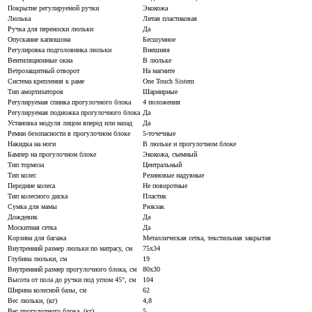
Покрытие регулируемой ручки
Экокожа
Люлька
Литая пластиковая
Ручка для переноски люльки
Да
Опускание капюшона
Бесшумное
Регулировка подголовника люльки
Внешняя
Вентиляционные окна
В люльке
Ветрозащитный отворот
На магните
Система крепления к раме
One Touch Sistem
Тип амортизаторов
Шарнирные
Регулируемая спинка прогулочного блока
4 положения
Регулируемая подножка прогулочного блока
Да
Установка модуля лицом вперед или назад
Да
Ремни безопасности в прогулочном блоке
5-точечные
Накидка на ноги
В люльке и прогулочном блоке
Бампер на прогулочном блоке
Экокожа, съемный
Тип тормоза
Центральный
Тип колес
Резиновые надувные
Передние колеса
Не поворотные
Тип колесного диска
Пластик
Сумка для мамы
Рюкзак
Дождевик
Да
Москитная сетка
Да
Корзина для багажа
Металлическая сетка, текстильная закрытая
Внутренний размер люльки по матрасу, см
75х34
Глубина люльки, см
19
Внутренний размер прогулочного блока, см
80х30
Высота от пола до ручки под углом 45°, см
104
Ширина колесной базы, см
62
Вес люльки, (кг)
4,8
Вес прогулочного блока, (кг)
5