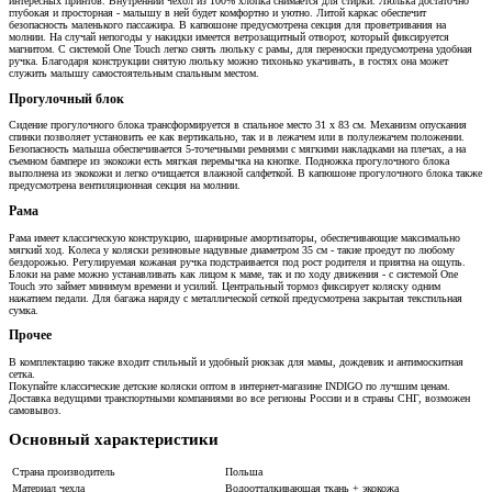
интересных принтов. Внутренний чехол из 100% хлопка снимается для стирки. Люлька достаточно
глубокая и просторная - малышу в ней будет комфортно и уютно. Литой каркас обеспечит
безопасность маленького пассажира. В капюшоне предусмотрена секция для проветривания на
молнии. На случай непогоды у накидки имеется ветрозащитный отворот, который фиксируется
магнитом. С системой One Touch легко снять люльку с рамы, для переноски предусмотрена удобная
ручка. Благодаря конструкции снятую люльку можно тихонько укачивать, в гостях она может
служить малышу самостоятельным спальным местом.
Прогулочный блок
Сидение прогулочного блока трансформируется в спальное место 31 х 83 см. Механизм опускания
спинки позволяет установить ее как вертикально, так и в лежачем или в полулежачем положении.
Безопасность малыша обеспечивается 5-точечными ремнями с мягкими накладками на плечах, а на
съемном бампере из экокожи есть мягкая перемычка на кнопке. Подножка прогулочного блока
выполнена из экокожи и легко очищается влажной салфеткой. В капюшоне прогулочного блока также
предусмотрена вентиляционная секция на молнии.
Рама
Рама имеет классическую конструкцию, шарнирные амортизаторы, обеспечивающие максимально
мягкий ход. Колеса у коляски резиновые надувные диаметром 35 см - такие проедут по любому
бездорожью. Регулируемая кожаная ручка подстраивается под рост родителя и приятна на ощупь.
Блоки на раме можно устанавливать как лицом к маме, так и по ходу движения - с системой One
Touch это займет минимум времени и усилий. Центральный тормоз фиксирует коляску одним
нажатием педали. Для багажа наряду с металлической сеткой предусмотрена закрытая текстильная
сумка.
Прочее
В комплектацию также входит стильный и удобный рюкзак для мамы, дождевик и антимоскитная
сетка.
Покупайте классические детские коляски оптом в интернет-магазине INDIGO по лучшим ценам.
Доставка ведущими транспортными компаниями во все регионы России и в страны СНГ, возможен
самовывоз.
Основный характеристики
Страна производитель
Польша
Материал чехла
Водоотталкивающая ткань + экокожа