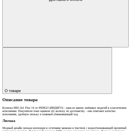
О товаре
Описание товара
Коляска MIO 2в1 Plus 14 от INDIGO (ИНДИГО) - одна из наших любимых моделей в классическом
исполнении. Покупатели тоже оценили эту коляску по достоинству - они отмечают качество
исполнения, удобную люльку и плавный убаюкивающий ход.
Люлька
Модный дизайн люльки воплощен в сочетании экокожи и текстиля с водоотталкивающей пропиткой