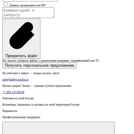
Данные организации или ИП
Прикрепить файл
Вы можете добавить файлы с реквизитами компании, спецификацией или ТЗ
Получить персональное предложение
Не отвечаем 5 минут — скидка на весь заказ!
sale@indigo-russia.ru
Нужна скидка? Звони — сделаем лучшее предложение
+7 495 137-08-46
Работаем по всей России
Возможны самовывоз и доставка по всей территории России
Надежность
Профессиональная поддержка