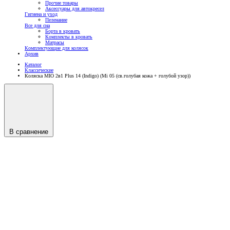
Прочие товары
Аксессуары для автокресел
Гигиена и уход
Пеленание
Все для сна
Борта в кровать
Комплекты в кровать
Матрасы
Комплектующие для колясок
Архив
Каталог
Классические
Коляска MIO 2в1 Plus 14 (Indigo) (Mi 05 (св.голубая кожа + голубой узор))
В сравнение