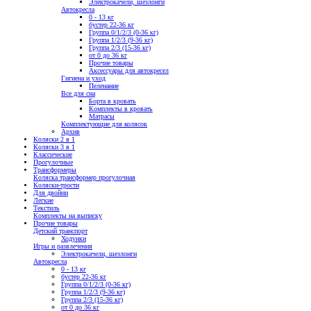
Электрокачели, шезлонги
Автокресла
0 - 13 кг
бустер 22-36 кг
Группа 0/1/2/3 (0-36 кг)
Группа 1/2/3 (9-36 кг)
Группа 2/3 (15-36 кг)
от 0 до 36 кг
Прочие товары
Аксессуары для автокресел
Гигиена и уход
Пеленание
Все для сна
Борта в кровать
Комплекты в кровать
Матрасы
Комплектующие для колясок
Архив
Коляски 2 в 1
Коляски 3 в 1
Классические
Прогулочные
Трансформеры
Коляска трансформер прогулочная
Коляски-трости
Для двойни
Легкие
Текстиль
Комплекты на выписку
Прочие товары
Детский транспорт
Ходунки
Игры и развлечения
Электрокачели, шезлонги
Автокресла
0 - 13 кг
бустер 22-36 кг
Группа 0/1/2/3 (0-36 кг)
Группа 1/2/3 (9-36 кг)
Группа 2/3 (15-36 кг)
от 0 до 36 кг