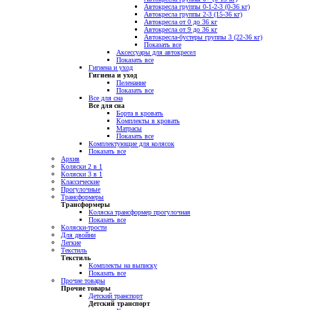
Автокресла группы 0-1-2-3 (0-36 кг)
Автокресла группы 2-3 (15-36 кг)
Автокресла от 0 до 36 кг
Автокресла от 9 до 36 кг
Автокресла-бустеры группы 3 (22-36 кг)
Показать все
Аксессуары для автокресел
Показать все
Гигиена и уход
Гигиена и уход
Пеленание
Показать все
Все для сна
Все для сна
Борта в кровать
Комплекты в кровать
Матрасы
Показать все
Комплектующие для колясок
Показать все
Архив
Коляски 2 в 1
Коляски 3 в 1
Классические
Прогулочные
Трансформеры
Трансформеры
Коляска трансформер прогулочная
Показать все
Коляски-трости
Для двойни
Легкие
Текстиль
Текстиль
Комплекты на выписку
Показать все
Прочие товары
Прочие товары
Детский транспорт
Детский транспорт