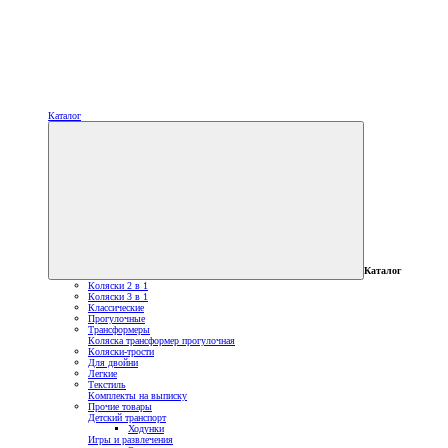
Каталог
Каталог
Коляски 2 в 1
Коляски 3 в 1
Классические
Прогулочные
Трансформеры
Коляска трансформер прогулочная
Коляски-трости
Для двойни
Легкие
Текстиль
Комплекты на выписку
Прочие товары
Детский транспорт
Ходунки
Игры и развлечения