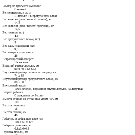
Бампер на прогулочном блоке
Съемный
Вентиляционные окна
В люльке и в прогулочном блоке
Вес коляски (рама+колеса+люлька), кг
14,3
Вес коляски (рама+колеса+прогулка), кг
14,5
Вес люльки, (кг)
4,8
Вес прогулочного блока, (кг)
5
Вес рамы с колесами, (кг)
9,5
Вес товара в упаковке, кг
26
Ветрозащитный отворот
На магните
Внешний размер люльки, см
90 х 40 х 64 (25)
Внутренний размер люльки по матрасу, см
74 х 35
Внутренний размер прогулочного блока, см
80 х 30
Внутренний чехол
100% хлопок, кармашки внутри люльки, на липучках
Возраст ребенка
С рождения до 3-х лет
Высота от пола до ручки под углом 45°, см
101
Высота подножки
16
Высота спинки, см
40
Габариты в собранном виде, см
100 х 60 х 122
Габариты упаковки, м
0,9х0,6х0,6
Глубина люльки, см