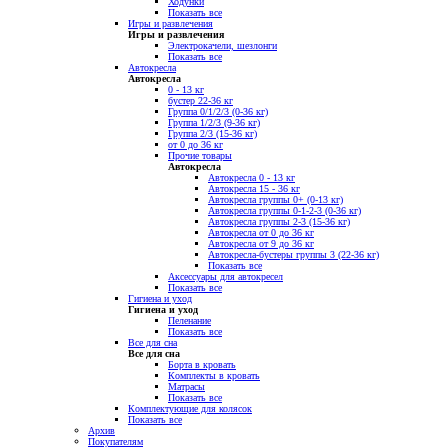
Ходунки
Показать все
Игры и развлечения
Игры и развлечения
Электрокачели, шезлонги
Показать все
Автокресла
Автокресла
0 - 13 кг
бустер 22-36 кг
Группа 0/1/2/3 (0-36 кг)
Группа 1/2/3 (9-36 кг)
Группа 2/3 (15-36 кг)
от 0 до 36 кг
Прочие товары
Автокресла
Автокресла 0 - 13 кг
Автокресла 15 - 36 кг
Автокресла группы 0+ (0-13 кг)
Автокресла группы 0-1-2-3 (0-36 кг)
Автокресла группы 2-3 (15-36 кг)
Автокресла от 0 до 36 кг
Автокресла от 9 до 36 кг
Автокресла-бустеры группы 3 (22-36 кг)
Показать все
Аксессуары для автокресел
Показать все
Гигиена и уход
Гигиена и уход
Пеленание
Показать все
Все для сна
Все для сна
Борта в кровать
Комплекты в кровать
Матрасы
Показать все
Комплектующие для колясок
Показать все
Архив
Покупателям