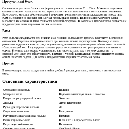
Прогулочный блок
Сидение прогулочного блока трансформируется в спальное место 31 х 83 см. Механизм опускания
спинки позволяет установить ее как вертикально, так и в лежачем или в полулежачем положении.
Безопасность малыша обеспечивается 5-точечными ремнями с мягкими накладками на плечах, а на
съемном бампере из экокожи есть мягкая перемычка на кнопке. Подножка прогулочного блока
выполнена из экокожи и легко очищается влажной салфеткой. В капюшоне прогулочного блока также
предусмотрена вентиляционная секция на молнии.
Рама
Рама коляски складывается как книжка и со снятыми колесами без проблем поместится в багажник
автомобиля. Передние поворотные колеса при желании можно зафиксировать. Колеса у коляски
резиновые надувные - вместе с регулируемыми пружинными амортизаторами обеспечивают плавный
убаюкивающий ход. Регулируемая кожаная ручка подстраивается под рост родителя и приятна на
ощупь. Блоки на раме можно устанавливать как лицом к маме, так и по ходу движения - с
системой One Touch это займет минимум времени и усилий. Центральный тормоз фиксирует коляску
одним нажатием педали. Для багажа предусмотрена закрытая текстильная сумка.
Прочее
В комплектацию также входит стильный и удобный рюкзак для мамы, дождевик и антимоскитная
сетка.
Основный характеристики
Страна производитель
Польша
Материал чехла
Водоотталкивающая ткань + экокожа
Покрытие регулируемой ручки
Экокожа
Люлька
Литая пластиковая
Ручка для переноски люльки
Да
Опускание капюшона
Бесшумное
Регулировка подголовника люльки
Внешняя
Вентиляционные окна
В люльке и в прогулочном блоке
Ветрозащитный отворот
На магните
Система крепления к раме
One Touch Sistem