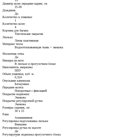
19
Диаметр колес передние-задние, см
25-30
Дождевик
Да
Количество в упаковке
1
Количество колес
4
Корзина для багажа
Текстильная закрытая
Люлька
Литая пластиковая
Материал чехла
Водоотталкивающая ткань + экокожа
Москитная сетка
Да
Накидка на ноги
В люльке и прогулочном блоке
Наполнитель матрасика
ППУ
Объем упаковки, куб. м.
0,324
Опускание капюшона
Бесшумное
Передние колеса
Поворотные с фиксацией
Покрытие подножки
Экокожа
Покрытие регулируемой ручки
Экокожа
Размеры сидения, см
30 х 25
Рама
Алюминиевая
Регулировка подголовника люльки
Внешняя
Регулировка ручки по высоте
Да
Регулируемая подножка прогулочного блока