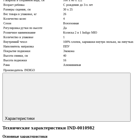
Габариты в собранном виде, см
100 х 60 х 122
Возраст ребенка
С рождения до 3-х лет
Размеры сидения, см
30 х 25
Вес товара в упаковке, кг
26
Количество колес
4
Сезон
Всесезонная
Регулировка ручки по высоте
Да
Розничное наименование
Коляска 2 в 1 Indigo MIO
Количество в упаковке
1
Внутренний чехол
100% хлопок, кармашки внутри люльки, на липучках
Наполнитель матрасика
ППУ
Покрытие подножки
Экокожа
Высота спинки, см
40
Высота подножки
16
Рама
Алюминиевая
Производитель
INDIGO
Характеристики
Технические характеристики IND-0010982
Основные характеристики