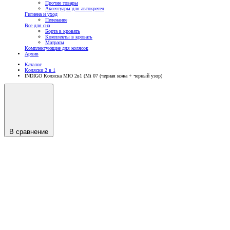
Прочие товары
Аксессуары для автокресел
Гигиена и уход
Пеленание
Все для сна
Борта в кровать
Комплекты в кровать
Матрасы
Комплектующие для колясок
Архив
Каталог
Коляски 2 в 1
INDIGO Коляска MIO 2в1 (Mi 07 (черная кожа + черный узор)
В сравнение