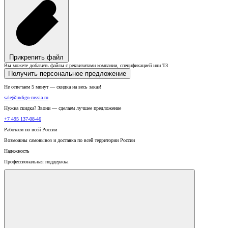
Прикрепить файл
Вы можете добавить файлы с реквизитами компании, спецификацией или ТЗ
Получить персональное предложение
Не отвечаем 5 минут — скидка на весь заказ!
sale@indigo-russia.ru
Нужна скидка? Звони — сделаем лучшее предложение
+7 495 137-08-46
Работаем по всей России
Возможны самовывоз и доставка по всей территории России
Надежность
Профессиональная поддержка