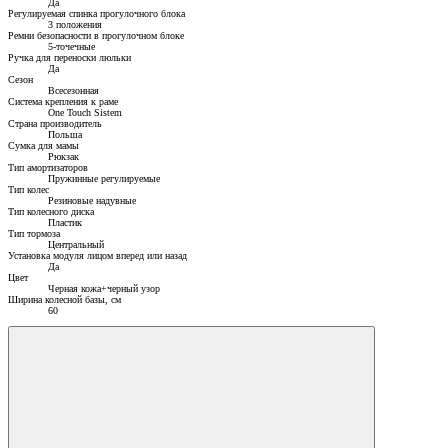
Да
Регулируемая спинка прогулочного блока
3 положения
Ремни безопасности в прогулочном блоке
5-точечные
Ручка для переноски люльки
Да
Сезон
Всесезонная
Система крепления к раме
One Touch Sistem
Страна производитель
Польша
Сумка для мамы
Рюкзак
Тип амортизаторов
Пружинные регулируемые
Тип колес
Резиновые надувные
Тип колесного диска
Пластик
Тип тормоза
Центральный
Установка модуля лицом вперед или назад
Да
Цвет
Черная кожа+черный узор
Ширина колесной базы, см
60