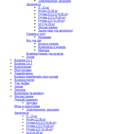
Электрокачели, шезлонги
Автокресла
0 - 13 кг
бустер 22-36 кг
Группа 0/1/2/3 (0-36 кг)
Группа 1/2/3 (9-36 кг)
Группа 2/3 (15-36 кг)
от 0 до 36 кг
Прочие товары
Аксессуары для автокресел
Гигиена и уход
Пеленание
Все для сна
Борта в кровать
Комплекты в кровать
Матрасы
Комплектующие для колясок
Архив
Коляски 2 в 1
Коляски 3 в 1
Классические
Прогулочные
Трансформеры
Коляска трансформер прогулочная
Коляски-трости
Для двойни
Легкие
Текстиль
Комплекты на выписку
Прочие товары
Детский транспорт
Ходунки
Игры и развлечения
Электрокачели, шезлонги
Автокресла
0 - 13 кг
бустер 22-36 кг
Группа 0/1/2/3 (0-36 кг)
Группа 1/2/3 (9-36 кг)
Группа 2/3 (15-36 кг)
от 0 до 36 кг