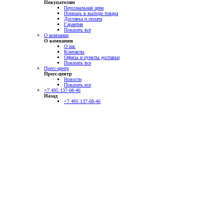
Покупателям
Персональная цена
Помощь в выборе товара
Доставка и оплата
Гарантия
Показать все
О компании
О компании
О нас
Контакты
Офисы и пункты доставки
Показать все
Пресс-центр
Пресс-центр
Новости
Показать все
+7 495 137-08-46
Назад
+7 495 137-08-46