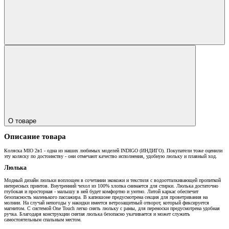
О товаре
Описание товара
Коляска MIO 2в1 - одна из наших любимых моделей INDIGO (ИНДИГО). Покупатели тоже оценили
эту коляску по достоинству - они отмечают качество исполнения, удобную люльку и плавный ход.
Люлька
Модный дизайн люльки воплощен в сочетании экокожи и текстиля с водоотталкивающей пропиткой
интересных принтов. Внутренний чехол из 100% хлопка снимается для стирки. Люлька достаточно
глубокая и просторная - малышу в ней будет комфортно и уютно. Литой каркас обеспечит
безопасность маленького пассажира. В капюшоне предусмотрена секция для проветривания на
молнии. На случай непогоды у накидки имеется ветрозащитный отворот, который фиксируется
магнитом. С системой One Touch легко снять люльку с рамы, для переноски предусмотрена удобная
ручка. Благодаря конструкции снятая люлька безопасно укачивается и может служить
самостоятельным спальным местом.