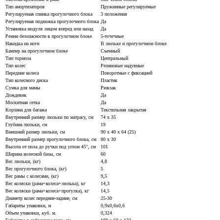
Тип амортизаторов
Пружинные регулируемые
Регулируемая спинка прогулочного блока
3 положения
Регулируемая подножка прогулочного блока
Да
Установка модуля лицом вперед или назад
Да
Ремни безопасности в прогулочном блоке
5-точечные
Накидка на ноги
В люльке и прогулочном блоке
Бампер на прогулочном блоке
Съемный
Тип тормоза
Центральный
Тип колес
Резиновые надувные
Передние колеса
Поворотные с фиксацией
Тип колесного диска
Пластик
Сумка для мамы
Рюкзак
Дождевик
Да
Москитная сетка
Да
Корзина для багажа
Текстильная закрытая
Внутренний размер люльки по матрасу, см
74 х 35
Глубина люльки, см
19
Внешний размер люльки, см
90 х 40 х 64 (25)
Внутренний размер прогулочного блока, см
80 х 30
Высота от пола до ручки под углом 45°, см
101
Ширина колесной базы, см
60
Вес люльки, (кг)
4,8
Вес прогулочного блока, (кг)
5
Вес рамы с колесами, (кг)
9,5
Вес коляски (рама+колеса+люлька), кг
14,3
Вес коляски (рама+колеса+прогулка), кг
14,5
Диаметр колес передние-задние, см
25-30
Габариты упаковки, м
0,9х0,6х0,6
Объем упаковки, куб. м.
0,324