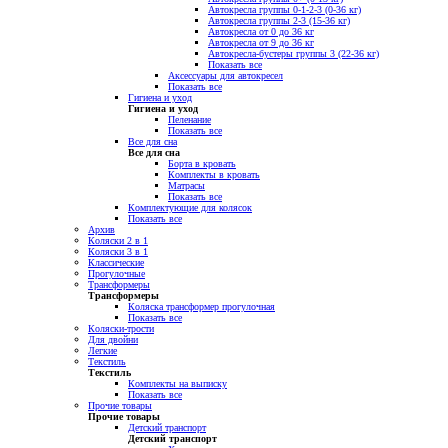
Автокресла группы 0-1-2-3 (0-36 кг)
Автокресла группы 2-3 (15-36 кг)
Автокресла от 0 до 36 кг
Автокресла от 9 до 36 кг
Автокресла-бустеры группы 3 (22-36 кг)
Показать все
Аксессуары для автокресел
Показать все
Гигиена и уход
Гигиена и уход
Пеленание
Показать все
Все для сна
Все для сна
Борта в кровать
Комплекты в кровать
Матрасы
Показать все
Комплектующие для колясок
Показать все
Архив
Коляски 2 в 1
Коляски 3 в 1
Классические
Прогулочные
Трансформеры
Трансформеры
Коляска трансформер прогулочная
Показать все
Коляски-трости
Для двойни
Легкие
Текстиль
Текстиль
Комплекты на выписку
Показать все
Прочие товары
Прочие товары
Детский транспорт
Детский транспорт