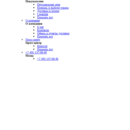
Покупателям
Персональная цена
Помощь в выборе товара
Доставка и оплата
Гарантия
Показать все
О компании
О компании
О нас
Контакты
Офисы и пункты доставки
Показать все
Пресс-центр
Пресс-центр
Новости
Показать все
+7 495 137-08-46
Назад
+7 495 137-08-46