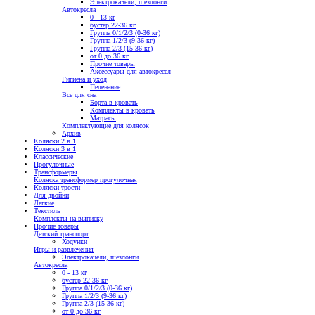
Электрокачели, шезлонги
Автокресла
0 - 13 кг
бустер 22-36 кг
Группа 0/1/2/3 (0-36 кг)
Группа 1/2/3 (9-36 кг)
Группа 2/3 (15-36 кг)
от 0 до 36 кг
Прочие товары
Аксессуары для автокресел
Гигиена и уход
Пеленание
Все для сна
Борта в кровать
Комплекты в кровать
Матрасы
Комплектующие для колясок
Архив
Коляски 2 в 1
Коляски 3 в 1
Классические
Прогулочные
Трансформеры
Коляска трансформер прогулочная
Коляски-трости
Для двойни
Легкие
Текстиль
Комплекты на выписку
Прочие товары
Детский транспорт
Ходунки
Игры и развлечения
Электрокачели, шезлонги
Автокресла
0 - 13 кг
бустер 22-36 кг
Группа 0/1/2/3 (0-36 кг)
Группа 1/2/3 (9-36 кг)
Группа 2/3 (15-36 кг)
от 0 до 36 кг