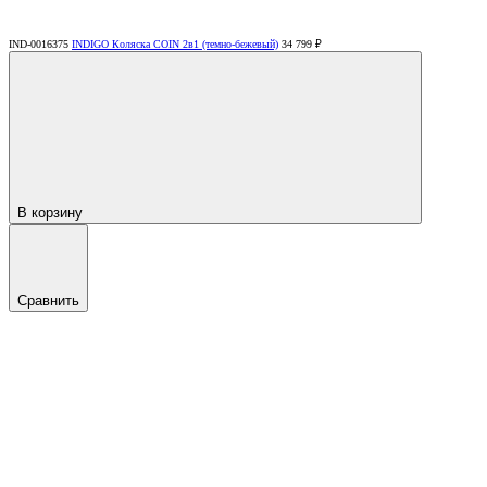
IND-0016375
INDIGO Коляска COIN 2в1 (темно-бежевый)
34 799 ₽
В корзину
Сравнить