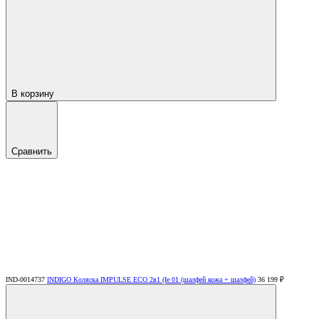
В корзину
Сравнить
IND-0014737
INDIGO Коляска IMPULSE ECO 2в1 (Ie 01 (шалфей кожа + шалфей)
36 199 ₽