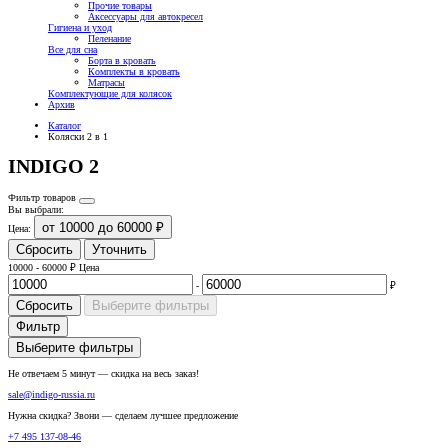
Прочие товары
Аксессуары для автокресел
Гигиена и уход
Пеленание
Все для сна
Борта в кровать
Комплекты в кровать
Матрасы
Комплектующие для колясок
Архив
Каталог
Коляски 2 в 1
INDIGO 2
Фильтр товаров
Вы выбрали:
от 10000 до 60000 ₽
Цена:
Сбросить
Уточнить
10000
-
60000
₽
Цена
-
₽
Сбросить
Выберите фильтры
Фильтр
Выберите фильтры
Не отвечаем 5 минут — скидка на весь заказ!
sale@indigo-russia.ru
Нужна скидка? Звони — сделаем лучшее предложение
+7 495 137-08-46