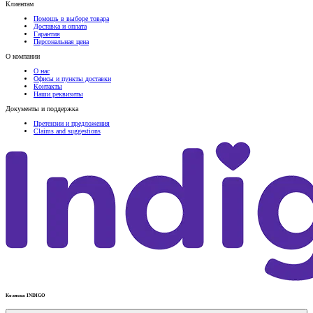
Клиентам
Помощь в выборе товара
Доставка и оплата
Гарантия
Персональная цена
О компании
О нас
Офисы и пункты доставки
Контакты
Наши реквизиты
Документы и поддержка
Претензии и предложения
Claims and suggestions
Коляска INDIGO