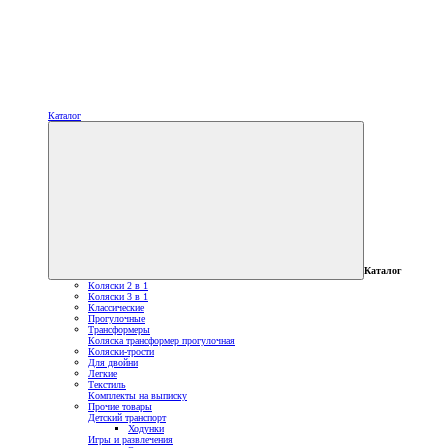
Каталог
Каталог
Коляски 2 в 1
Коляски 3 в 1
Классические
Прогулочные
Трансформеры
Коляска трансформер прогулочная
Коляски-трости
Для двойни
Легкие
Текстиль
Комплекты на выписку
Прочие товары
Детский транспорт
Ходунки
Игры и развлечения