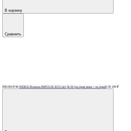
В корзину
Сравнить
IND-0014740
INDIGO Коляска IMPULSE ECO 2в1 (Ie 04 (св.серая кожа + св.серый)
36 199 ₽