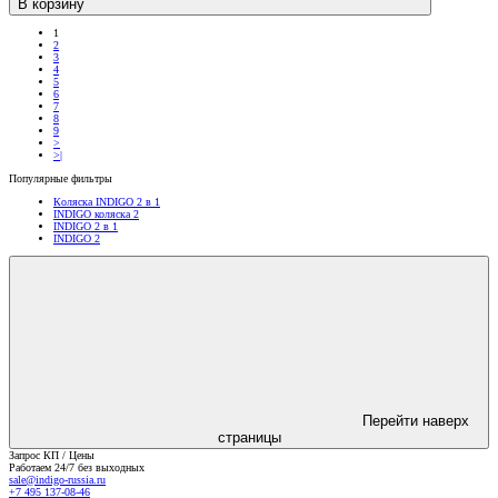
В корзину
1
2
3
4
5
6
7
8
9
>
>|
Популярные фильтры
Коляска INDIGO 2 в 1
INDIGO коляска 2
INDIGO 2 в 1
INDIGO 2
Перейти наверх
страницы
Запрос КП / Цены
Работаем 24/7 без выходных
sale@indigo-russia.ru
+7 495 137-08-46