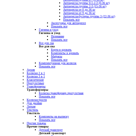
Автокресла группы 0-1-2-3 (0-36 кг)
Автокресла группы 2-3 (15-36 кг)
Автокресла от 0 до 36 кг
Автокресла от 9 до 36 кг
Автокресла-бустеры группы 3 (22-36 кг)
Показать все
Аксессуары для автокресел
Показать все
Гигиена и уход
Гигиена и уход
Пеленание
Показать все
Все для сна
Все для сна
Борта в кровать
Комплекты в кровать
Матрасы
Показать все
Комплектующие для колясок
Показать все
Архив
Коляски 2 в 1
Коляски 3 в 1
Классические
Прогулочные
Трансформеры
Трансформеры
Коляска трансформер прогулочная
Показать все
Коляски-трости
Для двойни
Легкие
Текстиль
Текстиль
Комплекты на выписку
Показать все
Прочие товары
Прочие товары
Детский транспорт
Детский транспорт