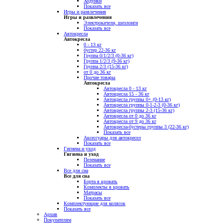
Ходунки
Показать все
Игры и развлечения
Игры и развлечения
Электрокачели, шезлонги
Показать все
Автокресла
Автокресла
0 - 13 кг
бустер 22-36 кг
Группа 0/1/2/3 (0-36 кг)
Группа 1/2/3 (9-36 кг)
Группа 2/3 (15-36 кг)
от 0 до 36 кг
Прочие товары
Автокресла
Автокресла 0 - 13 кг
Автокресла 15 - 36 кг
Автокресла группы 0+ (0-13 кг)
Автокресла группы 0-1-2-3 (0-36 кг)
Автокресла группы 2-3 (15-36 кг)
Автокресла от 0 до 36 кг
Автокресла от 9 до 36 кг
Автокресла-бустеры группы 3 (22-36 кг)
Показать все
Аксессуары для автокресел
Показать все
Гигиена и уход
Гигиена и уход
Пеленание
Показать все
Все для сна
Все для сна
Борта в кровать
Комплекты в кровать
Матрасы
Показать все
Комплектующие для колясок
Показать все
Архив
Покупателям